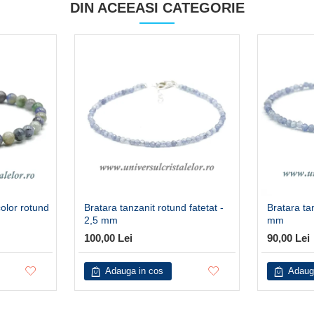
DIN ACEEASI CATEGORIE
color rotund
Bratara tanzanit rotund fatetat -
Bratara tan
2,5 mm
mm
100,00 Lei
90,00 Lei
Adauga in cos
Adaug