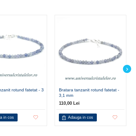
zanit rotund fatetat - 3
Bratara tanzanit rotund fatetat -
3,1 mm
110,00 Lei
a in cos
Adauga in cos