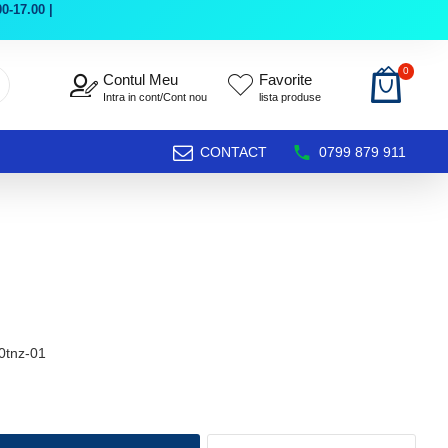
0-17.00 |
0
Contul Meu
Favorite
Intra in cont/Cont nou
lista produse
CONTACT
0799 879 911
0tnz-01