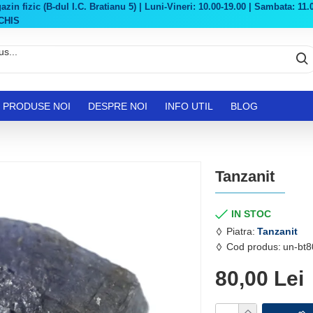
in fizic (B-dul I.C. Bratianu 5) | Luni-Vineri: 10.00-19.00 | Sambata: 11.0
CHIS
PRODUSE NOI
DESPRE NOI
INFO UTIL
BLOG
Tanzanit
IN STOC
Piatra:
Tanzanit
Cod produs:
un-bt8
80,00 Lei