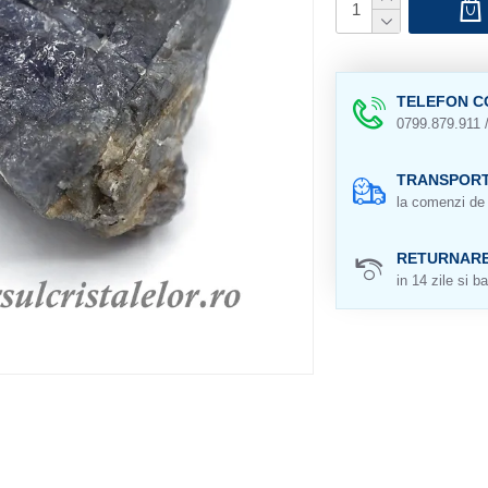
TELEFON C
0799.879.911 
TRANSPORT
la comenzi de 
RETURNAR
in 14 zile si ba