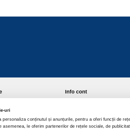
e
Info cont
re Noi
Istoric comenzi
port si Plata
Formular Retur
ie-uri
ica de Returnare
Lista Favorite
personaliza conținutul și anunțurile, pentru a oferi funcții de rețe
ica de confidentialitate
GDPR - Protectia datelor
De asemenea, le oferim partenerilor de rețele sociale, de publicitat