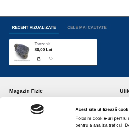
RECENT VIZUALIZATE
CELE MAI CAUTATE
Tanzanit
80,00 Lei
Magazin Fizic
Util
B-dul I.C. Bratianu nr. 5, Bucuresti, Sector 3
Desp
Trans
Acest site utilizează cook
office@universulcristalelor.ro
Polit
Folosim cookie-uri pentru a 
0799 879 911, 0723 145 611 (Comenzi Telefonice)
Polit
pentru a analiza traficul. 
0725 542 038 (Informatii)