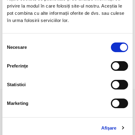
CRISTAL UNICAT. VETI PRIMI EXACT
privire la modul în care folosiți site-ul nostru. Aceștia le
PRODUSUL DIN IMAGINE.
pot combina cu alte informații oferite de dvs. sau culese
în urma folosirii serviciilor lor.
POZELE SUNT REALIZATE CU APARAT
PROFESIONIST SUB LUMINA ALBA.
CULOAREA POATE DIFERI USOR, IN
Selecția
FUNCTIE DE REZOLUTIA
Necesare
MOBILULUI/TABLETEI/LAPTOPULUI
consimțământului
DUMNEAVOASTRA.
Preferinţe
RECENZII CLIENTI
Statistici
Marketing
PRODUSE ASEMANATOARE
Afişare