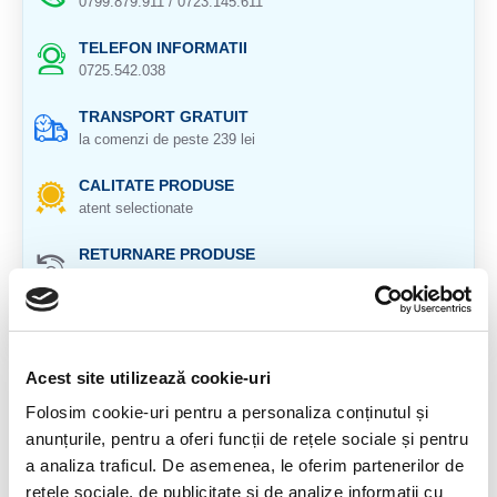
0799.879.911 / 0723.145.611
TELEFON INFORMATII
0725.542.038
TRANSPORT GRATUIT
la comenzi de peste 239 lei
CALITATE PRODUSE
atent selectionate
RETURNARE PRODUSE
in 14 zile si banii inapoi
GARANTIE PRODUSE
pentru toate produsele
Acest site utilizează cookie-uri
DESCRIERE PRODUS
Folosim cookie-uri pentru a personaliza conținutul și
anunțurile, pentru a oferi funcții de rețele sociale și pentru
ORIGINE : BRAZILIA
a analiza traficul. De asemenea, le oferim partenerilor de
CRISTAL NATURAL 100 %.
rețele sociale, de publicitate și de analize informații cu