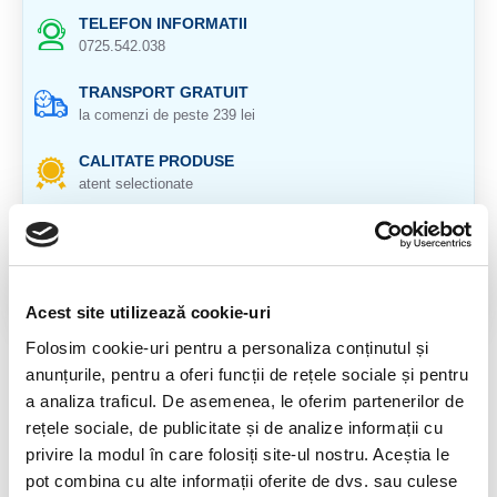
TELEFON INFORMATII
0725.542.038
TRANSPORT GRATUIT
la comenzi de peste 239 lei
CALITATE PRODUSE
atent selectionate
RETURNARE PRODUSE
in 14 zile si banii inapoi
GARANTIE PRODUSE
Acest site utilizează cookie-uri
pentru toate produsele
Folosim cookie-uri pentru a personaliza conținutul și
anunțurile, pentru a oferi funcții de rețele sociale și pentru
DESCRIERE PRODUS
a analiza traficul. De asemenea, le oferim partenerilor de
Origine: Brazilia
rețele sociale, de publicitate și de analize informații cu
privire la modul în care folosiți site-ul nostru. Aceștia le
Cristal natural 100 %.
pot combina cu alte informații oferite de dvs. sau culese