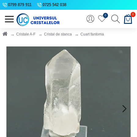
0799 879 911
0725 542 038
0
0
Cristale A-F
Cristal de stanca
Cuart fantoma