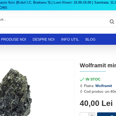
in fizic (B-dul I.C. Bratianu 5) | Luni-Vineri: 10.00-19.00 | Sambata: 11.0
CHIS
PRODUSE NOI
DESPRE NOI
INFO UTIL
BLOG
Wolframit mi
IN STOC
Piatra:
Wolframit
Cod produs:
un-40w
40,00 Lei