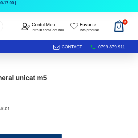
0-17.00 |
0
Contul Meu
Favorite
Intra in cont/Cont nou
lista produse
CONTACT
0799 879 911
neral unicat m5
lf-01