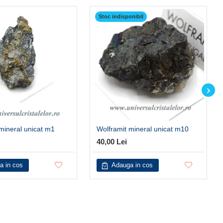
Stoc indisponibil
mineral unicat m1
Wolframit mineral unicat m10
40,00 Lei
a in cos
Adauga in cos