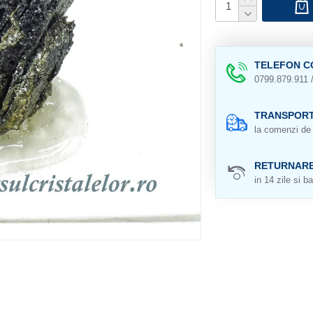
TELEFON C
0799.879.911 
TRANSPORT
la comenzi de 
RETURNAR
in 14 zile si ba