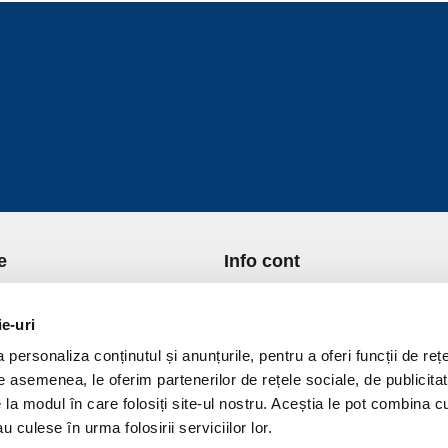
e
Info cont
re Noi
Istoric comenzi
port si Plata
Formular Retur
ie-uri
ica de Returnare
Lista Favorite
personaliza conținutul și anunțurile, pentru a oferi funcții de rețe
ica de confidentialitate
GDPR - Protectia datelor
De asemenea, le oferim partenerilor de rețele sociale, de publicitat
ica Cookies
Contact
e la modul în care folosiți site-ul nostru. Aceștia le pot combina c
ni si conditii
u culese în urma folosirii serviciilor lor.