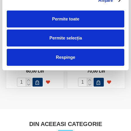
Afişare
Permite toate
Permite selecția
Agat albastru dantela
Agat albastru dantela
Respinge
mineral unicat m15
mineral unicat m12
60,00 Lei
70,00 Lei
DIN ACEEASI CATEGORIE