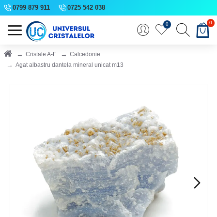
0799 879 911
0725 542 038
0
0
Cristale A-F
Calcedonie
Agat albastru dantela mineral unicat m13