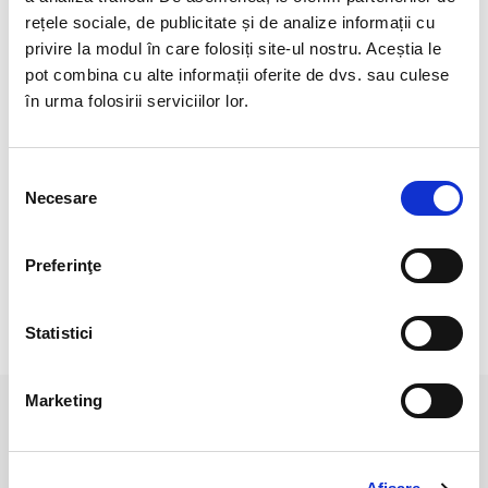
Calcedonia este o piatra plina de afectiune, care
rețele sociale, de publicitate și de analize informații cu
promoveaza fratia si bunavointa, amplificand stabilitatea
privire la modul în care folosiți site-ul nostru. Aceștia le
cuplurilor.
pot combina cu alte informații oferite de dvs. sau culese
Absoarbe energia negativa si o disipa, purificand astfel
în urma folosirii serviciilor lor.
canalele de comunicare.
Calcedonia armonizeaza mintea,corpul, emotiile si spiritul.
Selecția
Necesare
Calcedonia albastra este o piatra a creativitatii. Deschide
consimțământului
mintea si permite asimilarea noilor idei. Calcedonia albastra
confera optimism si incredere in viitor.
Preferinţe
Statistici
RECENZII CLIENTI
Marketing
PRODUSE ASEMANATOARE