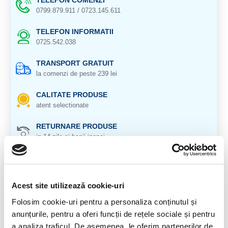
TELEFON COMENZI
0799.879.911 / 0723.145.611
TELEFON INFORMATII
0725.542.038
TRANSPORT GRATUIT
la comenzi de peste 239 lei
CALITATE PRODUSE
atent selectionate
RETURNARE PRODUSE
in 14 zile si banii inapoi
GARANTIE PRODUSE
pentru toate produsele
Acest site utilizează cookie-uri
DESCRIERE PRODUS
Folosim cookie-uri pentru a personaliza conținutul și
Veti primi exact produsul din imagine.
anunțurile, pentru a oferi funcții de rețele sociale și pentru
a analiza traficul. De asemenea, le oferim partenerilor de