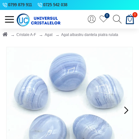
0799 879 911
0725 542 038
0
0
Cristale A-F
Agat
Agat albastru dantela piatra rulata