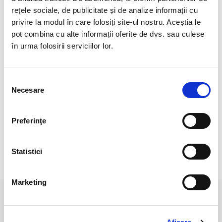
rețele sociale, de publicitate și de analize informații cu
Pretul se refera la 1 bucata asemanatoare cu cele 5 din
privire la modul în care folosiți site-ul nostru. Aceștia le
fotografie.
pot combina cu alte informații oferite de dvs. sau culese
Pozele sunt realizate cu aparat profesionist sub lumina alba.
în urma folosirii serviciilor lor.
Culoarea poate diferi usor, in functie de rezolutia ecranului
dispozitivului dumneavoastra (smartphone, tableta, laptop,
Selecția
monitor).Pozele sunt realizate cu aparat profesionist sub
Necesare
consimțământului
lumina alba.
Culoarea poate diferi usor, in functie de rezolutia
Preferinţe
mobilului/tabletei/laptopului dumneavoastra.
Statistici
RECENZII CLIENTI
Marketing
PRODUSE ASEMANATOARE