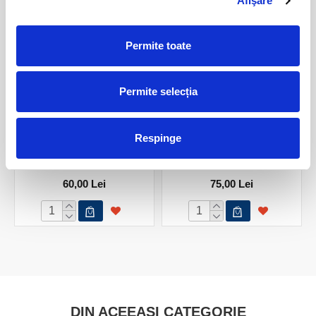
Afişare
Permite toate
Permite selecția
Respinge
Agat albastru dantela
Agat albastru dantela
mineral unicat m15
mineral unicat m13
60,00 Lei
75,00 Lei
DIN ACEEASI CATEGORIE