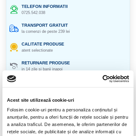
TELEFON INFORMATII
0725.542.038
TRANSPORT GRATUIT
la comenzi de peste 239 lei
CALITATE PRODUSE
atent selectionate
RETURNARE PRODUSE
in 14 zile si banii inapoi
GARANTIE PRODUSE
pentru toate produsele
Acest site utilizează cookie-uri
DESCRIERE PRODUS
Folosim cookie-uri pentru a personaliza conținutul și
Origine: Brazilia
anunțurile, pentru a oferi funcții de rețele sociale și pentru
a analiza traficul. De asemenea, le oferim partenerilor de
Cristal natural 100%
rețele sociale, de publicitate și de analize informații cu