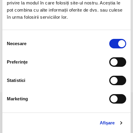
Cristal unicat
privire la modul în care folosiți site-ul nostru. Aceștia le
pot combina cu alte informații oferite de dvs. sau culese
Veti primi exact produsul din imagine.
în urma folosirii serviciilor lor.
Fiind un cristal natural, poate prezenta anumite
imperfectiuni, care nu înseamnă defecte.
Selecția
Pozele sunt realizate cu aparat profesionist sub lumina alba.
Necesare
consimțământului
Culoarea poate diferi usor, in functie de rezolutia ecranului
dispozitivului (mobilului/tabletei//laptopului) dumneavoastra.
Preferinţe
Statistici
RECENZII CLIENTI
Marketing
PRODUSE ASEMANATOARE
Afişare