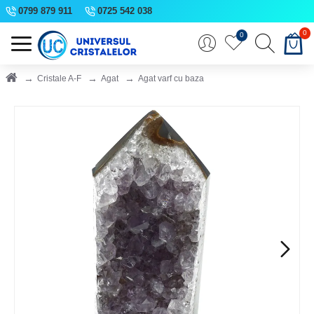
0799 879 911
0725 542 038
0
0
Cristale A-F
Agat
Agat varf cu baza