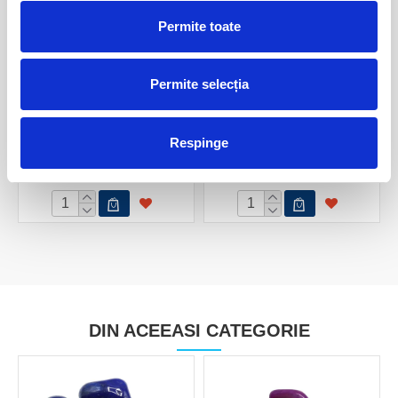
Permite toate
Permite selecția
Agat verde piatra rulata
Agat varf cu baza
Respinge
3,00 Lei
140,00 Lei
DIN ACEEASI CATEGORIE