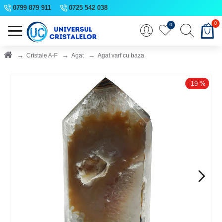
0799 879 911
0725 542 038
0
0
Cristale A-F
Agat
Agat varf cu baza
-19 %