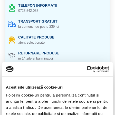
TELEFON INFORMATII
0725.542.038
TRANSPORT GRATUIT
la comenzi de peste 239 lei
CALITATE PRODUSE
atent selectionate
RETURNARE PRODUSE
in 14 zile si banii inapoi
GARANTIE PRODUSE
pentru toate produsele
DESCRIERE PRODUS
Acest site utilizează cookie-uri
Folosim cookie-uri pentru a personaliza conținutul și
Origine: Brazilia
anunțurile, pentru a oferi funcții de rețele sociale și pentru
Cristal natural 100%
a analiza traficul. De asemenea, le oferim partenerilor de
rețele sociale, de publicitate și de analize informații cu