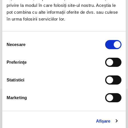
Cristal unicat
privire la modul în care folosiți site-ul nostru. Aceștia le
Veti primi exact produsul din imagine.
pot combina cu alte informații oferite de dvs. sau culese
în urma folosirii serviciilor lor.
Fiind un cristal natural, poate prezenta anumite
imperfectiuni, care nu înseamnă defecte.
Selecția
Pozele sunt realizate cu aparat profesionist sub lumina alba.
Necesare
consimțământului
Culoarea poate diferi usor, in functie de rezolutia ecranului
dispozitivului (mobilului/tabletei//laptopului) dumneavoastra.
Preferinţe
RECENZII CLIENTI
Statistici
Marketing
PRODUSE ASEMANATOARE
Afişare