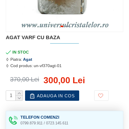
AGAT VARF CU BAZA
IN STOC
Piatra:
Agat
Cod produs:
un-vf370agt-01
300,00 Lei
370,00 Lei
ADAUGA IN COS
TELEFON COMENZI
0799.879.911 / 0723.145.611