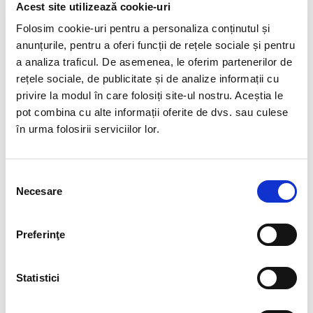
Cristal Unicat. Veti primi exact produsul din imagine.
Acest site utilizează cookie-uri
Folosim cookie-uri pentru a personaliza conținutul și
Amazonitul este piatra liniștii și a echilibrului interior, cu tonuri
fascinante de verde și albastru.
anunțurile, pentru a oferi funcții de rețele sociale și pentru
a analiza traficul. De asemenea, le oferim partenerilor de
Ea sprijină claritatea gândirii și îți aduce armonie în
rețele sociale, de publicitate și de analize informații cu
momentele tensionate.
privire la modul în care folosiți site-ul nostru. Aceștia le
Perfectă pentru bijuterii sau obiecte decorative, emană o
pot combina cu alte informații oferite de dvs. sau culese
energie calmantă constantă.
în urma folosirii serviciilor lor.
Fiecare piesă are texturi și nuanțe unice, amprente ale
naturii.
Selecția
Necesare
Transformă-ți rutina zilnică într-o experiență de pace cu
consimțământului
amazonitul.
Preferinţe
Pozele sunt realizate cu aparat profesionist sub lumina alba.
Culoarea poate diferi usor, in functie de rezolutia
mobilului/tabletei/laptopului dumneavoastra.
Statistici