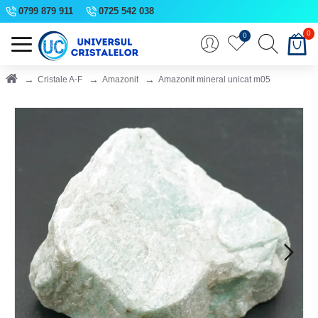
0799 879 911
0725 542 038
0
0
Cristale A-F
Amazonit
Amazonit mineral unicat m05