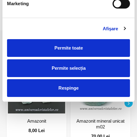
Marketing
RECENZII CLIENTI
Afişare
PRODUSE ASEMANATOARE
Permite toate
Permite selecția
Respinge
Amazonit
Amazonit mineral unicat
m02
8,00 Lei
70,00 Lei