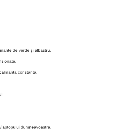
scinante de verde și albastru.
nsionate.
 calmantă constantă.
l.
tei/laptopului dumneavoastra.