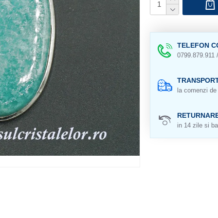
TELEFON C
0799.879.911 
TRANSPORT
la comenzi de 
RETURNAR
in 14 zile si ba