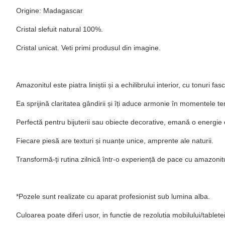
Origine: Madagascar
Cristal slefuit natural 100%.
Cristal unicat. Veti primi produsul din imagine.
Amazonitul este piatra liniștii și a echilibrului interior, cu tonuri fa
Ea sprijină claritatea gândirii și îți aduce armonie în momentele te
Perfectă pentru bijuterii sau obiecte decorative, emană o energie
Fiecare piesă are texturi și nuanțe unice, amprente ale naturii.
Transformă-ți rutina zilnică într-o experiență de pace cu amazonitu
*Pozele sunt realizate cu aparat profesionist sub lumina alba.
Culoarea poate diferi usor, in functie de rezolutia mobilului/table