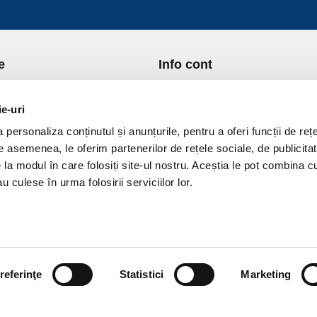
e
Info cont
re Noi
Istoric comenzi
port si Plata
Formular Retur
ie-uri
ica de Returnare
Lista Favorite
personaliza conținutul și anunțurile, pentru a oferi funcții de rețe
ica de confidentialitate
GDPR - Protectia datelor
De asemenea, le oferim partenerilor de rețele sociale, de publicitat
ica Cookies
Contact
e la modul în care folosiți site-ul nostru. Aceștia le pot combina c
ni si conditii
u culese în urma folosirii serviciilor lor.
referinţe
Statistici
Marketing
vPro.ro