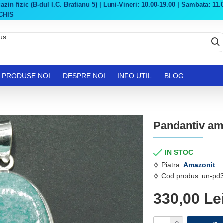
in fizic (B-dul I.C. Bratianu 5) | Luni-Vineri: 10.00-19.00 | Sambata: 11.0
CHIS
PRODUSE NOI
DESPRE NOI
INFO UTIL
BLOG
Pandantiv am
IN STOC
Piatra:
Amazonit
Cod produs:
un-pd
330,00 Le