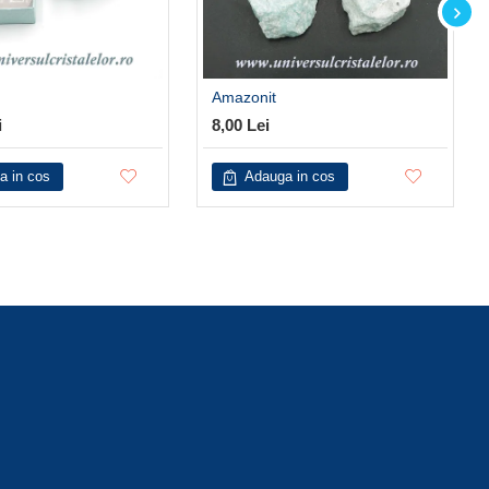
Amazonit
i
8,00 Lei
a in cos
Adauga in cos