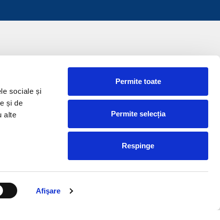
Permite toate
le sociale și
e și de
Permite selecția
u alte
Respinge
Afişare