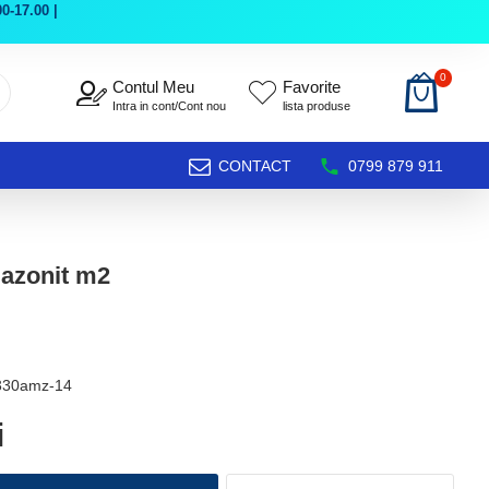
0-17.00 |
0
Contul Meu
Favorite
Intra in cont/Cont nou
lista produse
CONTACT
0799 879 911
azonit m2
330amz-14
i