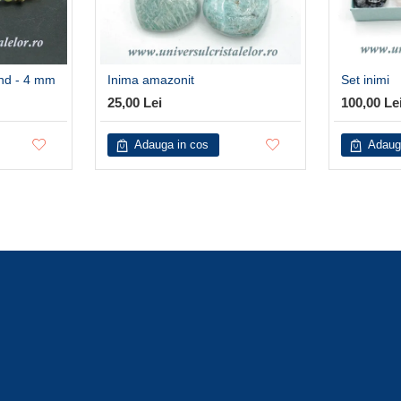
und - 4 mm
Inima amazonit
Set inimi
25,00 Lei
100,00 Le
Adauga in cos
Adaug