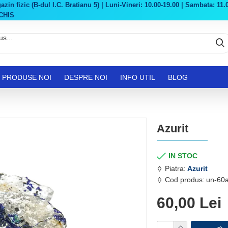
in fizic (B-dul I.C. Bratianu 5) | Luni-Vineri: 10.00-19.00 | Sambata: 11.0
CHIS
PRODUSE NOI
DESPRE NOI
INFO UTIL
BLOG
Azurit
IN STOC
Piatra:
Azurit
Cod produs:
un-60
60,00 Lei