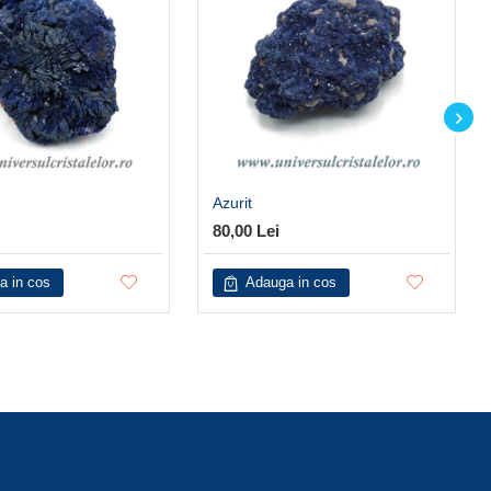
Azurit
80,00 Lei
a in cos
Adauga in cos