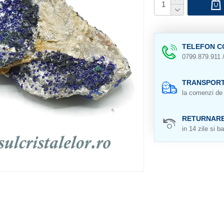
TELEFON C
0799.879.911 
TRANSPORT
la comenzi de 
RETURNAR
in 14 zile si ba