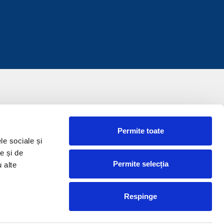
Permite toate
le sociale și
e și de
Permite selecția
u alte
Respinge