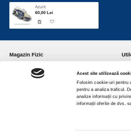
Azurit
60,00 Lei
Magazin Fizic
Util
B-dul I.C. Bratianu nr. 5, Bucuresti, Sector 3
Desp
Trans
Acest site utilizează cook
office@universulcristalelor.ro
Polit
Folosim cookie-uri pentru a 
0799 879 911, 0723 145 611 (Comenzi Telefonice)
Polit
pentru a analiza traficul. 
0725 542 038 (Informatii)
Polit
analize informații cu privir
Luni-Vineri: 10.00-19.00
Terme
informații oferite de dvs. sa
Sambata: 11.00-17.00