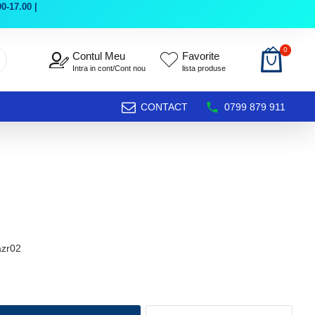
0-17.00 |
0
Contul Meu
Favorite
Intra in cont/Cont nou
lista produse
CONTACT
0799 879 911
azr02