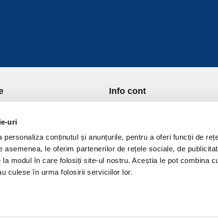
e
Info cont
re Noi
Istoric comenzi
port si Plata
Formular Retur
ie-uri
ica de Returnare
Lista Favorite
personaliza conținutul și anunțurile, pentru a oferi funcții de rețe
ica de confidentialitate
GDPR - Protectia datelor
De asemenea, le oferim partenerilor de rețele sociale, de publicitat
ica Cookies
Contact
e la modul în care folosiți site-ul nostru. Aceștia le pot combina c
ni si conditii
u culese în urma folosirii serviciilor lor.