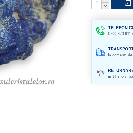
TELEFON C
0799.879.911 
TRANSPORT
la comenzi de 
RETURNAR
in 14 zile si ba