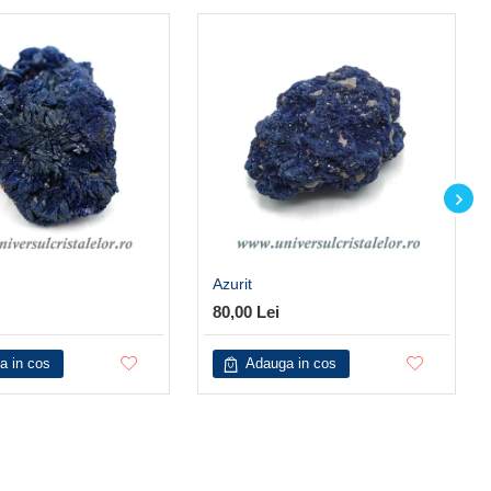
Azurit
80,00 Lei
a in cos
Adauga in cos