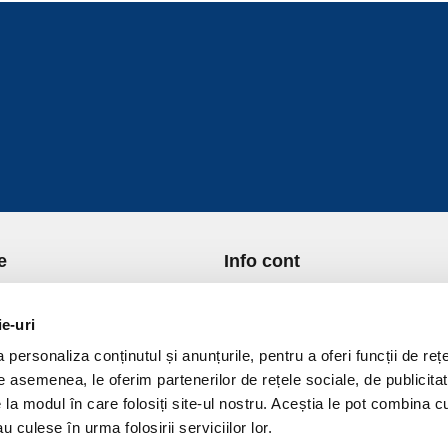
e
Info cont
re Noi
Istoric comenzi
port si Plata
Formular Retur
ie-uri
ica de Returnare
Lista Favorite
personaliza conținutul și anunțurile, pentru a oferi funcții de rețe
ica de confidentialitate
GDPR - Protectia datelor
De asemenea, le oferim partenerilor de rețele sociale, de publicitat
ica Cookies
Contact
e la modul în care folosiți site-ul nostru. Aceștia le pot combina c
ni si conditii
u culese în urma folosirii serviciilor lor.