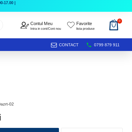
0-17.00 |
0
Contul Meu
Favorite
Intra in cont/Cont nou
lista produse
CONTACT
0799 879 911
azrt-02
i