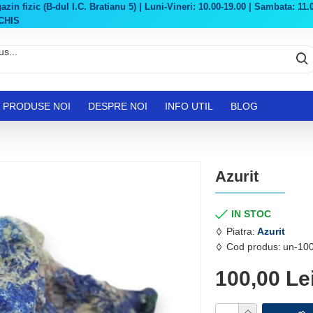
in fizic (B-dul I.C. Bratianu 5) | Luni-Vineri: 10.00-19.00 | Sambata: 11.0
CHIS
PRODUSE NOI
DESPRE NOI
INFO UTIL
BLOG
Azurit
IN STOC
Piatra:
Azurit
Cod produs:
un-100
100,00 Le