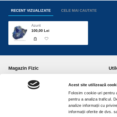
RECENT VIZUALIZATE
CELE MAI CAUTATE
Azurit
100,00 Lei
Magazin Fizic
Util
B-dul I.C. Bratianu nr. 5, Bucuresti, Sector 3
Desp
Trans
Acest site utilizează cook
office@universulcristalelor.ro
Polit
Folosim cookie-uri pentru a 
0799 879 911, 0723 145 611 (Comenzi Telefonice)
Polit
pentru a analiza traficul. 
0725 542 038 (Informatii)
Polit
analize informații cu privir
Luni-Vineri: 10.00-19.00
Terme
informații oferite de dvs. sa
Sambata: 11.00-17.00