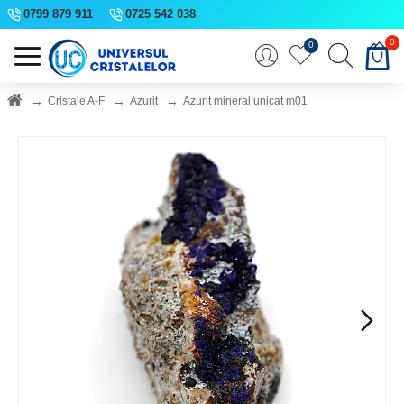
0799 879 911
0725 542 038
0
0
Cristale A-F
Azurit
Azurit mineral unicat m01