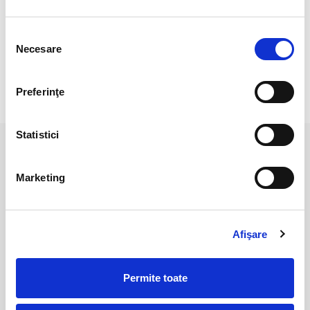
Cristal unicat. Veti primi exact produsul din imagine.
Culoarea poate diferi usor, in functie de rezolutia
Selecția
mobilului/tabletei/laptopului dumneavoastra.
Necesare
consimțământului
Preferinţe
RECENZII CLIENTI
Statistici
PRODUSE ASEMANATOARE
Marketing
Afişare
Permite toate