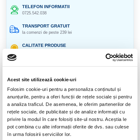
TELEFON INFORMATII
0725.542.038
TRANSPORT GRATUIT
la comenzi de peste 239 lei
CALITATE PRODUSE
atent selectionate
RETURNARE PRODUSE
in 14 zile si banii inapoi
Acest site utilizează cookie-uri
GARANTIE PRODUSE
Folosim cookie-uri pentru a personaliza conținutul și
pentru toate produsele
anunțurile, pentru a oferi funcții de rețele sociale și pentru
a analiza traficul. De asemenea, le oferim partenerilor de
DESCRIERE PRODUS
rețele sociale, de publicitate și de analize informații cu
Origine: Mexic
privire la modul în care folosiți site-ul nostru. Aceștia le
pot combina cu alte informații oferite de dvs. sau culese
Cristal natural 100%
în urma folosirii serviciilor lor.