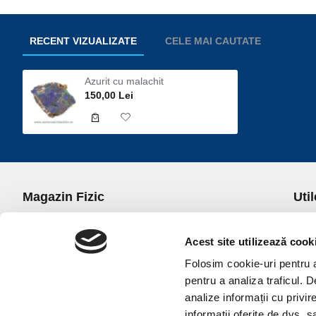
RECENT VIZUALIZATE
CELE MAI CAUTATE
Azurit cu malachit
150,00 Lei
Magazin Fizic
Util
B-dul I.C. Bratianu nr. 5, Bucuresti, Sector 3
Desp
Trans
Acest site utilizează cook
office@universulcristalelor.ro
Polit
Folosim cookie-uri pentru a 
0799 879 911, 0723 145 611 (Comenzi Telefonice)
Polit
pentru a analiza traficul. 
0725 542 038 (Informatii)
Polit
analize informații cu privir
Luni-Vineri: 10.00-19.00
Terme
informații oferite de dvs. sa