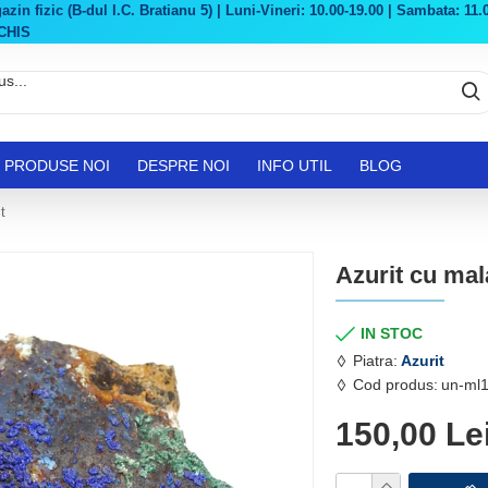
in fizic (B-dul I.C. Bratianu 5) | Luni-Vineri: 10.00-19.00 | Sambata: 11.0
CHIS
PRODUSE NOI
DESPRE NOI
INFO UTIL
BLOG
t
Azurit cu mal
IN STOC
Piatra:
Azurit
Cod produs:
un-ml
150,00 Le