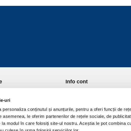
e
Info cont
re Noi
Istoric comenzi
port si Plata
Formular Retur
ie-uri
ica de Returnare
Lista Favorite
personaliza conținutul și anunțurile, pentru a oferi funcții de rețe
ica de confidentialitate
GDPR - Protectia datelor
De asemenea, le oferim partenerilor de rețele sociale, de publicitat
ica Cookies
Contact
e la modul în care folosiți site-ul nostru. Aceștia le pot combina c
ni si conditii
u culese în urma folosirii serviciilor lor.