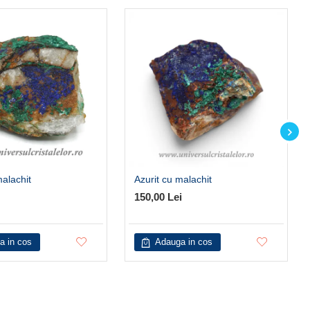
malachit
Azurit cu malachit
150,00 Lei
a in cos
Adauga in cos