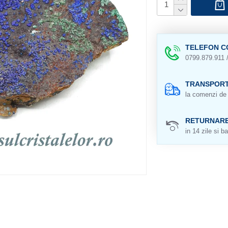
TELEFON C
0799.879.911 
TRANSPORT
la comenzi de 
RETURNAR
in 14 zile si ba