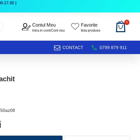
0-17.00 |
0
Contul Meu
Favorite
Intra in cont/Cont nou
lista produse
CONTACT
0799 879 911
achit
150az08
i