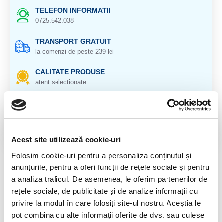
TELEFON INFORMATII
0725.542.038
TRANSPORT GRATUIT
la comenzi de peste 239 lei
CALITATE PRODUSE
atent selectionate
RETURNARE PRODUSE
in 14 zile si banii inapoi
GARANTIE PRODUSE
Acest site utilizează cookie-uri
pentru toate produsele
Folosim cookie-uri pentru a personaliza conținutul și
anunțurile, pentru a oferi funcții de rețele sociale și pentru
DESCRIERE PRODUS
a analiza traficul. De asemenea, le oferim partenerilor de
Cristal natural 100%
rețele sociale, de publicitate și de analize informații cu
privire la modul în care folosiți site-ul nostru. Aceștia le
pot combina cu alte informații oferite de dvs. sau culese