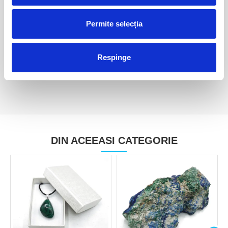
Permite selecția
Azurit cu malachit
Azurit cu malachit
50,00 Lei
50,00 Lei
Respinge
DIN ACEEASI CATEGORIE