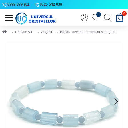
0799 879 911
0725 542 038
0
0
Cristale A-F
Angelit
Brățară acvamarin tubular și angelit