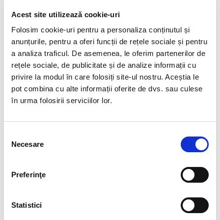
Veti primi exact produsul din imagine.
Acest site utilizează cookie-uri
Dimensiune: 5/7 mm.
Folosim cookie-uri pentru a personaliza conținutul și
Bratara acvamarin cu angelit!
anunțurile, pentru a oferi funcții de rețele sociale și pentru
a analiza traficul. De asemenea, le oferim partenerilor de
Acvamarinul este o piatră a liniștii profunde și a curajului
rețele sociale, de publicitate și de analize informații cu
blând.
privire la modul în care folosiți site-ul nostru. Aceștia le
Poartă nuanțele cerului care se oglindesc în mare și aduce
pot combina cu alte informații oferite de dvs. sau culese
claritate în gânduri.
Inspiră echilibru, comunicare sinceră și încredere în propriul
în urma folosirii serviciilor lor.
drum.
Este piatra celor care caută pace, dar și forța de a merge
mai departe.
Selecția
Un cristal care nu promite miracole, ci aduce armonie în
Necesare
consimțământului
tăcere.
*Pozele sunt realizate cu aparat profesionist sub lumina alba.
Preferinţe
Culoarea poate diferi usor, in functie de rezolutia ecranului
dispozitivului dumneavoastra (smartphone, tableta, laptop,
Statistici
monitor).