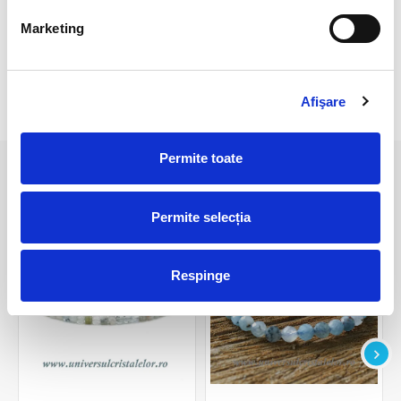
Pietrele naturale pot prezenta mici imperfectiuni, care nu
Marketing
inseamna ca sunt defecte.
Afişare
RECENZII CLIENTI
Permite toate
PRODUSE ASEMANATOARE
Permite selecția
Respinge