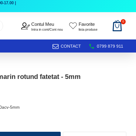
0-17.00 |
0
Contul Meu
Favorite
Intra in cont/Cont nou
lista produse
CONTACT
0799 879 911
arin rotund fatetat - 5mm
50acv-5mm