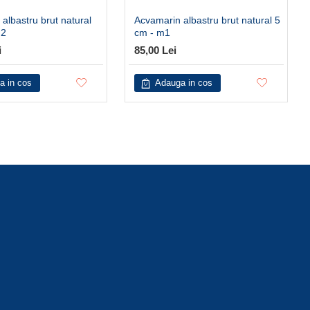
albastru brut natural
Acvamarin albastru brut natural 5
m2
cm - m1
i
85,00 Lei
a in cos
Adauga in cos