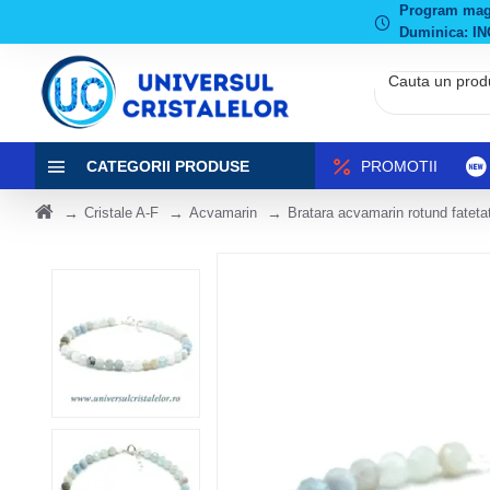
Program magaz
Duminica: IN
CATEGORII PRODUSE
PROMOTII
Cristale A-F
Acvamarin
Bratara acvamarin rotund fatet