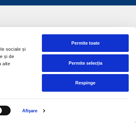
Permite toate
le sociale și
e și de
Permite selecția
u alte
Respinge
Afişare