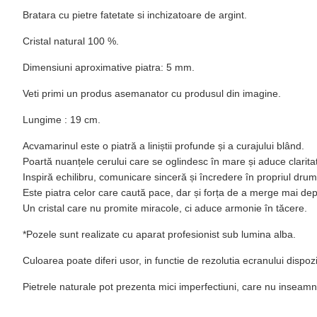
Bratara cu pietre fatetate si inchizatoare de argint.
Cristal natural 100 %.
Dimensiuni aproximative piatra: 5 mm.
Veti primi un produs asemanator cu produsul din imagine.
Lungime : 19 cm.
Acvamarinul este o piatră a liniștii profunde și a curajului blând.
Poartă nuanțele cerului care se oglindesc în mare și aduce clarita
Inspiră echilibru, comunicare sinceră și încredere în propriul drum
Este piatra celor care caută pace, dar și forța de a merge mai dep
Un cristal care nu promite miracole, ci aduce armonie în tăcere.
*Pozele sunt realizate cu aparat profesionist sub lumina alba.
Culoarea poate diferi usor, in functie de rezolutia ecranului dispo
Pietrele naturale pot prezenta mici imperfectiuni, care nu inseamn