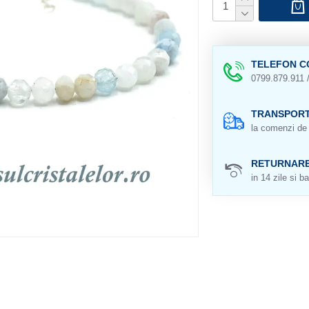
TELEFON C
0799.879.911 
TRANSPORT
la comenzi de 
RETURNAR
in 14 zile si ba