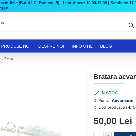
in fizic (B-dul I.C. Bratianu 5) | Luni-Vineri: 10.00-19.00 | Sambata: 11.0
CHIS
PRODUSE NOI
DESPRE NOI
INFO UTIL
BLOG
at - 5mm
Bratara acvam
IN STOC
Piatra:
Acvamarin
Cod produs:
as-br
50,00 Lei