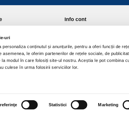
e
Info cont
re Noi
Istoric comenzi
port si Plata
Formular Retur
ie-uri
ica de Returnare
Lista Favorite
personaliza conținutul și anunțurile, pentru a oferi funcții de rețe
ica de confidentialitate
GDPR - Protectia datelor
De asemenea, le oferim partenerilor de rețele sociale, de publicitat
ica Cookies
Contact
e la modul în care folosiți site-ul nostru. Aceștia le pot combina c
ni si conditii
u culese în urma folosirii serviciilor lor.
referinţe
Statistici
Marketing
vPro.ro