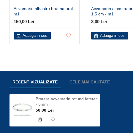
Acvamarin albastru brut natural -
Acvamarin albastru br
m1
1,5 cm - m1
150,00 Lei
3,00 Lei
Adauga in cos
Adauga in cos
RECENT VIZUALIZATE
CELE MAI CAUTATE
Bratara acvamarin rotund fatetat
- 5mm
50,00 Lei