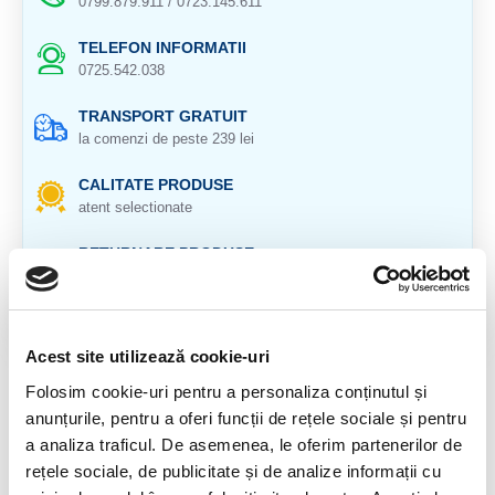
0799.879.911 / 0723.145.611
TELEFON INFORMATII
0725.542.038
TRANSPORT GRATUIT
la comenzi de peste 239 lei
CALITATE PRODUSE
atent selectionate
RETURNARE PRODUSE
in 14 zile si banii inapoi
GARANTIE PRODUSE
pentru toate produsele
Acest site utilizează cookie-uri
Folosim cookie-uri pentru a personaliza conținutul și
DESCRIERE PRODUS
anunțurile, pentru a oferi funcții de rețele sociale și pentru
Bratara chihlimbar baltic (ambra), cureaua este din piele iar
a analiza traficul. De asemenea, le oferim partenerilor de
inchizatorul si accesoriile sunt din otel inoxidabil.
rețele sociale, de publicitate și de analize informații cu