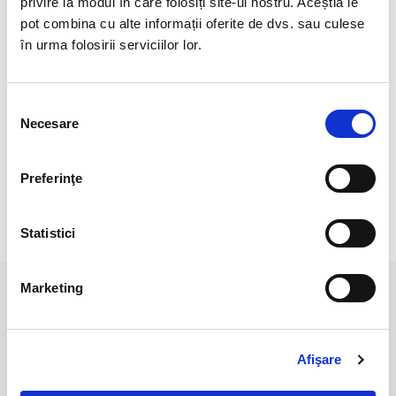
privire la modul în care folosiți site-ul nostru. Aceștia le
Cristal natural 100 %.
pot combina cu alte informații oferite de dvs. sau culese
Origine: Lithuania
în urma folosirii serviciilor lor.
Pozele sunt realizate cu aparat profesionist sub lumina alba.
Selecția
Necesare
consimțământului
Culoarea poate diferi usor, in functie de rezolutia
mobilului/tabletei/laptopului dumneavoastra.
Preferinţe
RECENZII CLIENTI
Statistici
Marketing
PRODUSE ASEMANATOARE
Afişare