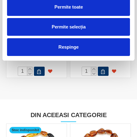
Permite toate
Permite selecția
Chihlimbar
Copal (Chihlimbar tanar)
Respinge
20,00 Lei
20,00 Lei
DIN ACEEASI CATEGORIE
Stoc indisponibil