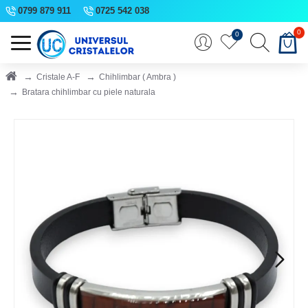
0799 879 911
0725 542 038
0
0
Cristale A-F
Chihlimbar ( Ambra )
Bratara chihlimbar cu piele naturala