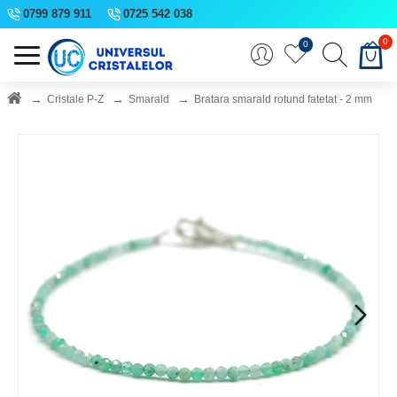
0799 879 911
0725 542 038
0
0
Cristale P-Z
Smarald
Bratara smarald rotund fatetat - 2 mm