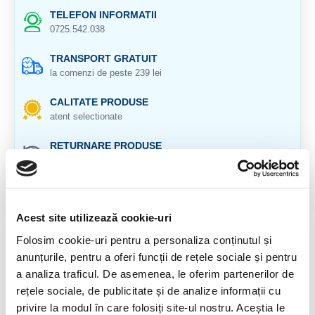
TELEFON INFORMATII
0725.542.038
TRANSPORT GRATUIT
la comenzi de peste 239 lei
CALITATE PRODUSE
atent selectionate
RETURNARE PRODUSE
in 14 zile si banii inapoi
GARANTIE PRODUSE
pentru toate produsele
Acest site utilizează cookie-uri
DESCRIERE PRODUS
Folosim cookie-uri pentru a personaliza conținutul și
anunțurile, pentru a oferi funcții de rețele sociale și pentru
Bratara cu pietre fatetate si inchizatoare de argint.
a analiza traficul. De asemenea, le oferim partenerilor de
rețele sociale, de publicitate și de analize informații cu
Cristal natural 100 %.
privire la modul în care folosiți site-ul nostru. Aceștia le