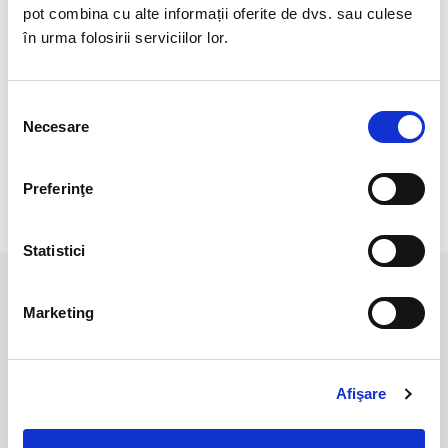
Veti primi un produs asemanator cu produsul din imagine.
pot combina cu alte informații oferite de dvs. sau culese
în urma folosirii serviciilor lor.
Lungime : 19 cm.
Pozele sunt realizate cu aparat profesionist sub lumina alba.
Selecția
Culoarea poate diferi usor, in functie de rezolutia
Necesare
consimțământului
mobilului/tabletei/laptopului dumneavoastra.
Preferinţe
RECENZII CLIENTI
Statistici
PRODUSE ASEMANATOARE
Marketing
Afişare