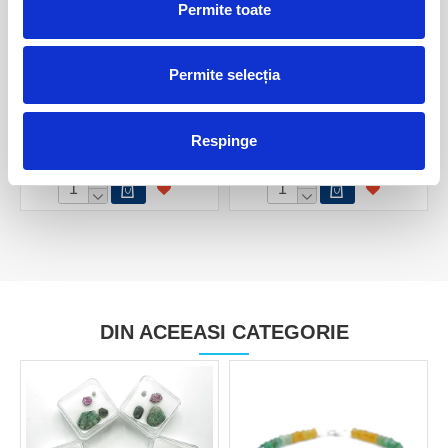
Permite toate
Permite selecția
Bratara smarald rotund
Bratara smarald cub fatetat -
fatetat - 3,2 mm
4,5 mm
Respinge
110,00 Lei
110,00 Lei
DIN ACEEASI CATEGORIE