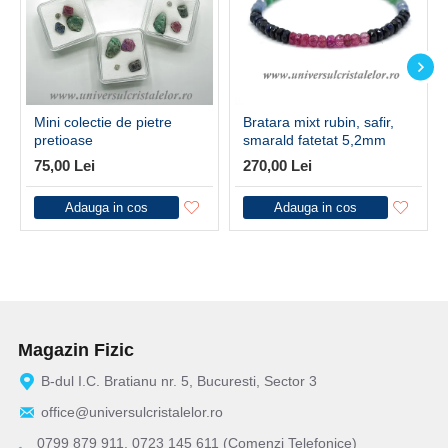
Mini colectie de pietre
Bratara mixt rubin, safir,
pretioase
smarald fatetat 5,2mm
75,00 Lei
270,00 Lei
Adauga in cos
Adauga in cos
Magazin Fizic
B-dul I.C. Bratianu nr. 5, Bucuresti, Sector 3
office@universulcristalelor.ro
0799 879 911, 0723 145 611 (Comenzi Telefonice)