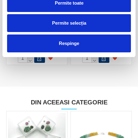
Permite toate
Permite selecția
Colier smarald rotund fatetat
Colier smarald cub fatetat
- 2 mm
4,5 mm
Respinge
250,00 Lei
250,00 Lei
DIN ACEEASI CATEGORIE