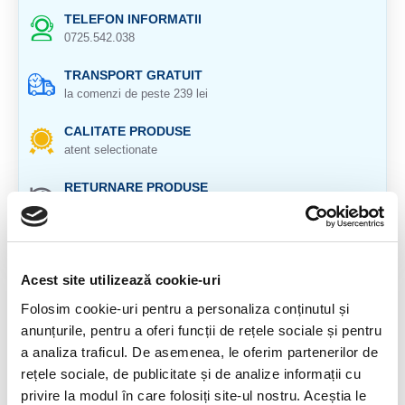
TELEFON INFORMATII
0725.542.038
TRANSPORT GRATUIT
la comenzi de peste 239 lei
CALITATE PRODUSE
atent selectionate
RETURNARE PRODUSE
in 14 zile si banii inapoi
GARANTIE PRODUSE
pentru toate produsele
Acest site utilizează cookie-uri
DESCRIERE PRODUS
Folosim cookie-uri pentru a personaliza conținutul și
anunțurile, pentru a oferi funcții de rețele sociale și pentru
Colier cu pietre fatetate si inchizatoare de argint.
a analiza traficul. De asemenea, le oferim partenerilor de
rețele sociale, de publicitate și de analize informații cu
Cristal natural 100 %.
privire la modul în care folosiți site-ul nostru. Aceștia le