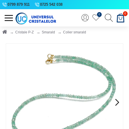
0799 879 911
0725 542 038
0
0
Cristale P-Z
Smarald
Colier smarald