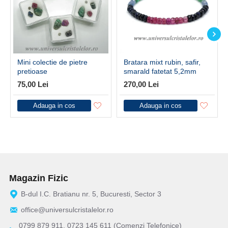
Mini colectie de pietre
Bratara mixt rubin, safir,
pretioase
smarald fatetat 5,2mm
75,00 Lei
270,00 Lei
Adauga in cos
Adauga in cos
Magazin Fizic
B-dul I.C. Bratianu nr. 5, Bucuresti, Sector 3
office@universulcristalelor.ro
0799 879 911, 0723 145 611 (Comenzi Telefonice)