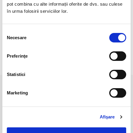
Veti primi exact produsul din imagine.
pot combina cu alte informații oferite de dvs. sau culese
în urma folosirii serviciilor lor.
Lungime : 44 cm.
Pozele sunt realizate cu aparat profesionist sub lumina alba.
Selecția
Culoarea poate diferi usor, in functie de rezolutia
Necesare
consimțământului
mobilului/tabletei/laptopului dumneavoastra.
Preferinţe
RECENZII CLIENTI
Statistici
PRODUSE ASEMANATOARE
Marketing
Afişare