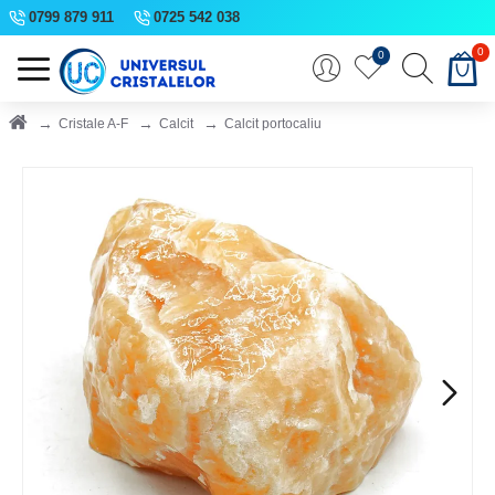
0799 879 911
0725 542 038
0
0
Cristale A-F
Calcit
Calcit portocaliu