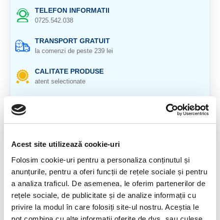
TELEFON INFORMATII
0725.542.038
TRANSPORT GRATUIT
la comenzi de peste 239 lei
CALITATE PRODUSE
atent selectionate
RETURNARE PRODUSE
in 14 zile si banii inapoi
GARANTIE PRODUSE
pentru toate produsele
Acest site utilizează cookie-uri
Folosim cookie-uri pentru a personaliza conținutul și
DESCRIERE PRODUS
anunțurile, pentru a oferi funcții de rețele sociale și pentru
a analiza traficul. De asemenea, le oferim partenerilor de
CRISTAL NATURAL 100 %.
rețele sociale, de publicitate și de analize informații cu
CRISTAL UNICAT. VETI PRIMI EXACT
privire la modul în care folosiți site-ul nostru. Aceștia le
PRODUSUL DIN IMAGINE.
pot combina cu alte informații oferite de dvs. sau culese