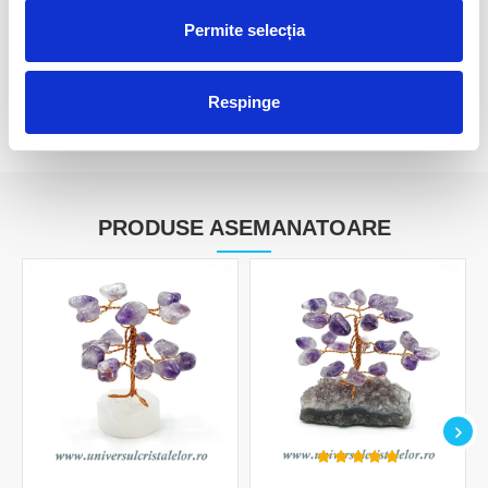
Arhangheli :
Zadkiel
Permite selecția
Pentru mai multe detalii accesati
aici
Respinge
RECENZII CLIENTI
PRODUSE ASEMANATOARE