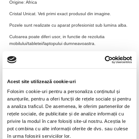
Origine: Africa
Cristal Unicat. Veti primi exact produsul din imagine.
Pozele sunt realizate cu aparat profesionist sub lumina alba.
Culoarea poate diferi usor, in functie de rezolutia
mobilului/tabletei/laptopului dumneavoastra.
Numele :
Ametistul provine din grecescul “amethystus” cu
sensul “ nu este beat “
Compozitie chimica :
varietate de cuart :SiO
2
,cu insertii de
Fe
3+
.
Culoarea de mov este data de impuritatile de fier .
Acest site utilizează cookie-uri
Folosim cookie-uri pentru a personaliza conținutul și
Culoare :
violet-deschis , pana la inchis , rosu - violet
anunțurile, pentru a oferi funcții de rețele sociale și pentru
Duritate :
7
a analiza traficul. De asemenea, le oferim partenerilor de
rețele sociale, de publicitate și de analize informații cu
Luciu :
sticlos
privire la modul în care folosiți site-ul nostru. Aceștia le
Transparenta :
transparent,translucid
pot combina cu alte informații oferite de dvs. sau culese
în urma folosirii serviciilor lor.
Tara de origine :
Statele Unite, Marea