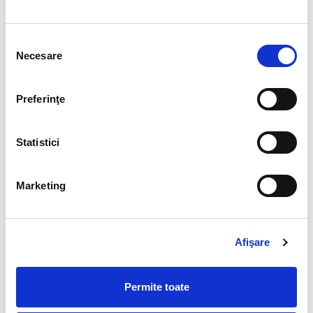
Britanie,Canada,India,Brazilia,Mexic,Rusia,Sri
Lanka,Uruguay,Africa de Est,Siberia
Selecția
Necesare
consimțământului
Piatra recomandata pentru :
Preferinţe
Zodii :
Berbec , Sagetator , Varsator,Capricorn,Pesti si
Statistici
Fecioara .
Talisman norocos :
al Pestilor
Marketing
Planeta Guvernatoare:
Neptun
Chakre :
(centre de forta asociate ) 6 si 7 ( al treilea ochi si
coloana )
Afişare
Polaritate :
Yin
Permite toate
Elemen asociat :
apa