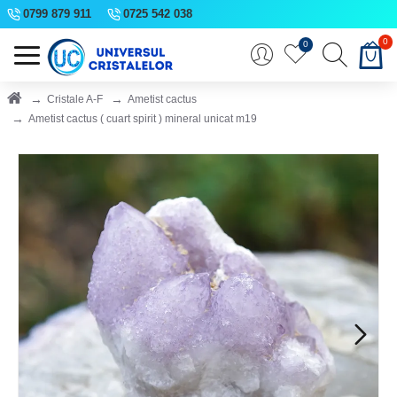
0799 879 911
0725 542 038
0
0
Cristale A-F
Ametist cactus
Ametist cactus ( cuart spirit ) mineral unicat m19