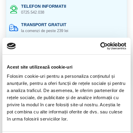
TELEFON INFORMATII
0725.542.038
TRANSPORT GRATUIT
la comenzi de peste 239 lei
CALITATE PRODUSE
atent selectionate
RETURNARE PRODUSE
Acest site utilizează cookie-uri
in 14 zile si banii inapoi
Folosim cookie-uri pentru a personaliza conținutul și
GARANTIE PRODUSE
anunțurile, pentru a oferi funcții de rețele sociale și pentru
pentru toate produsele
a analiza traficul. De asemenea, le oferim partenerilor de
rețele sociale, de publicitate și de analize informații cu
RECENZII CLIENTI
privire la modul în care folosiți site-ul nostru. Aceștia le
pot combina cu alte informații oferite de dvs. sau culese
Nu sunt opinii despre acest produs.
în urma folosirii serviciilor lor.
SPUNE-ŢI OPINIA
Autentifică-te
sau
Înregistrează un cont nou
pentru a putea