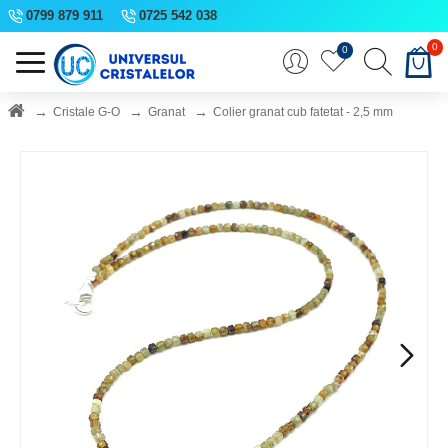
0799 879 911
0725 542 038
0
0
Cristale G-O
Granat
Colier granat cub fatetat - 2,5 mm