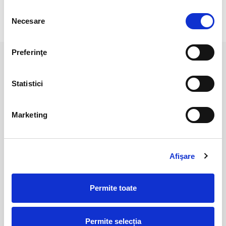
scie o opinie
Selecția
Necesare
consimțământului
Preferinţe
PRODUSE ASEMANATOARE
Statistici
Marketing
Afişare
Permite toate
Bratara granat cub fatetat -
Colier granat cub fatetat -
2,8 mm
2,8 mm
55,00 Lei
120,00 Lei
Permite selecția