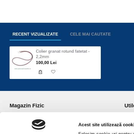
RECENT VIZUALIZATE
CELE MAI CAUTATE
Colier granat rotund fatetat -
2,2mm
100,00 Lei
Magazin Fizic
Util
B-dul I.C. Bratianu nr. 5, Bucuresti, Sector 3
Desp
Trans
Acest site utilizează cook
office@universulcristalelor.ro
Polit
Folosim cookie-uri pentru a 