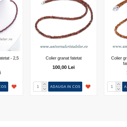
tetat - 2,5
Colier granat fatetat
Colier g
fa
100,00 Lei
i
COS
ADAUGA IN COS
A