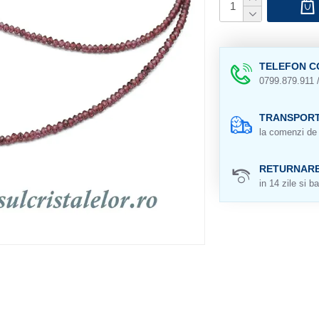
TELEFON C
0799.879.911 
TRANSPORT
la comenzi de 
RETURNAR
in 14 zile si ba