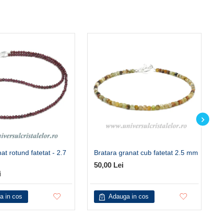
at rotund fatetat - 2.7
Bratara granat cub fatetat 2.5 mm
50,00 Lei
i
a in cos
Adauga in cos