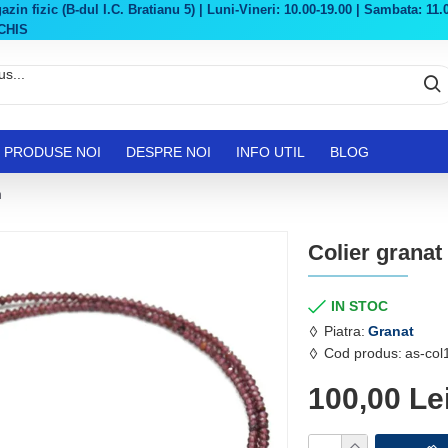
in fizic (B-dul I.C. Bratianu 5) | Luni-Vineri: 10.00-19.00 | Sambata: 11.0
CHIS
PRODUSE NOI
DESPRE NOI
INFO UTIL
BLOG
m
Colier granat
IN STOC
Piatra:
Granat
Cod produs:
as-co
100,00 Le