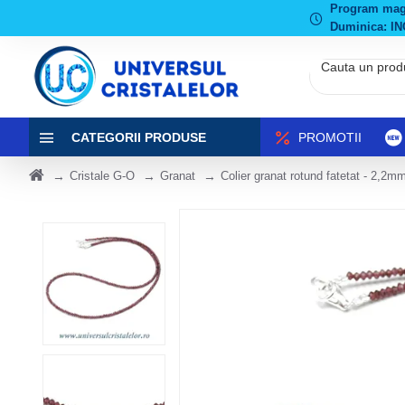
Program magaz
Duminica: IN
CATEGORII PRODUSE
PROMOTII
Cristale G-O
Granat
Colier granat rotund fatetat - 2,2m