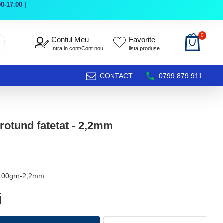
0-17.00 |
0
Contul Meu
Favorite
Intra in cont/Cont nou
lista produse
CONTACT
0799 879 911
 rotund fatetat - 2,2mm
l100grn-2,2mm
i