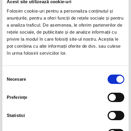
Cristal Unicat. Veti primi exact produsul din imagine.
Acest site utilizează cookie-uri
Folosim cookie-uri pentru a personaliza conținutul și
Pozele sunt realizate cu aparat profesionist sub lumina alba.
anunțurile, pentru a oferi funcții de rețele sociale și pentru
Culoarea poate diferi usor, in functie de rezolutia
a analiza traficul. De asemenea, le oferim partenerilor de
mobilului/tabletei/laptopului dumneavoastra.
rețele sociale, de publicitate și de analize informații cu
privire la modul în care folosiți site-ul nostru. Aceștia le
Zodii :
Toate zodile
pot combina cu alte informații oferite de dvs. sau culese
Planeta Guvernatoare :
Soarele si Luna
în urma folosirii serviciilor lor.
Chakra :
cristalul are efect energizant asupra tuturor
chakrelor .Cristalele cu varf sunt bune pentru starile
Selecția
meditative, cu incarcatura psihica. Energizeaza chakrele
Necesare
consimțământului
superioare ( trebuie purtat cu varful in jos )
Element asociat :
apa
Preferinţe
Arhanghel :
Gabriel
Statistici
Pentru mai multe informatii accesati
aici