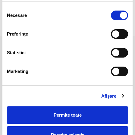
Dimensiune : 10 cm
Selecția
Necesare
consimțământului
RECENZII CLIENTI
Preferinţe
PRODUSE ASEMANATOARE
Statistici
Marketing
Afişare
Permite toate
Shungit
Shungit
35,00 Lei
180,00 Lei
Permite selecția