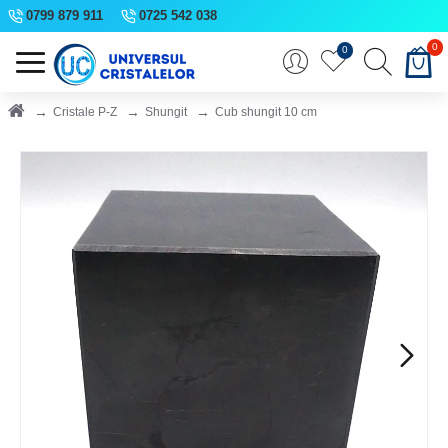
0799 879 911
0725 542 038
0
0
Cristale P-Z
Shungit
Cub shungit 10 cm