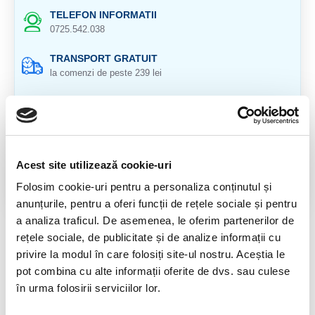
TELEFON INFORMATII
0725.542.038
TRANSPORT GRATUIT
la comenzi de peste 239 lei
CALITATE PRODUSE
atent selectionate
RETURNARE PRODUSE
in 14 zile si banii inapoi
Acest site utilizează cookie-uri
Folosim cookie-uri pentru a personaliza conținutul și
GARANTIE PRODUSE
anunțurile, pentru a oferi funcții de rețele sociale și pentru
pentru toate produsele
a analiza traficul. De asemenea, le oferim partenerilor de
rețele sociale, de publicitate și de analize informații cu
DESCRIERE PRODUS
privire la modul în care folosiți site-ul nostru. Aceștia le
Cub shungit (Shungite)
pot combina cu alte informații oferite de dvs. sau culese
în urma folosirii serviciilor lor.
Origine: Rusia