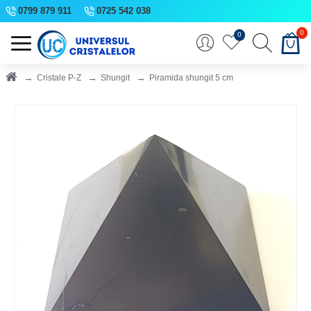
0799 879 911
0725 542 038
0
0
Cristale P-Z
Shungit
Piramida shungit 5 cm