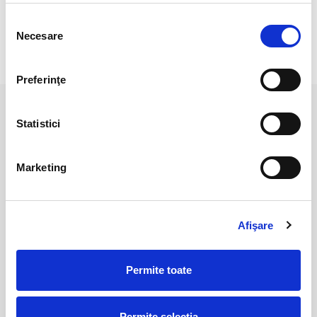
Dimensiune : 5 cm
Selecția
Necesare
consimțământului
RECENZII CLIENTI
Preferinţe
PRODUSE ASEMANATOARE
Statistici
Marketing
Afişare
Permite toate
Piramida shungit 4 cm
Shungit
55,00 Lei
285,00 Lei
Permite selecția