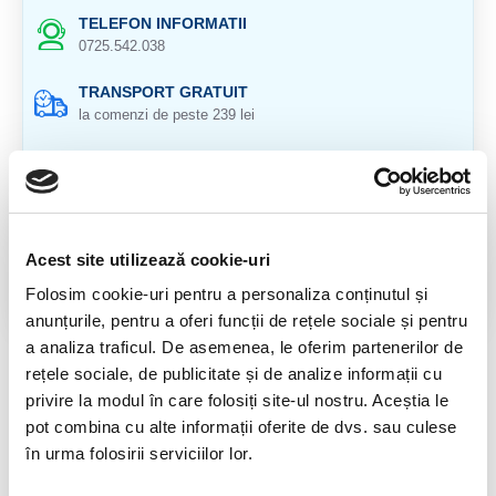
TELEFON INFORMATII
0725.542.038
TRANSPORT GRATUIT
la comenzi de peste 239 lei
CALITATE PRODUSE
atent selectionate
RETURNARE PRODUSE
in 14 zile si banii inapoi
Acest site utilizează cookie-uri
Folosim cookie-uri pentru a personaliza conținutul și
GARANTIE PRODUSE
anunțurile, pentru a oferi funcții de rețele sociale și pentru
pentru toate produsele
a analiza traficul. De asemenea, le oferim partenerilor de
rețele sociale, de publicitate și de analize informații cu
DESCRIERE PRODUS
privire la modul în care folosiți site-ul nostru. Aceștia le
Piramida shungit (Shungite)
pot combina cu alte informații oferite de dvs. sau culese
în urma folosirii serviciilor lor.
Origine: Rusia