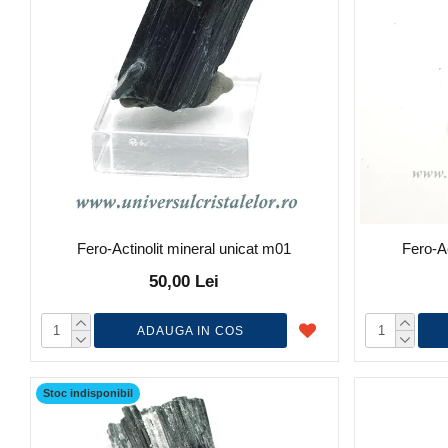
Fero-Actinolit mineral unicat m01
Fero-Ac
50,00 Lei
ADAUGA IN COS
Stoc indisponibil