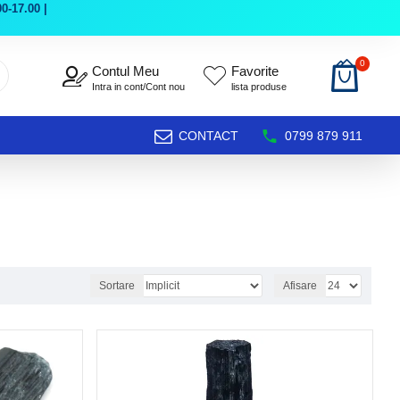
0-17.00 |
0
Contul Meu
Favorite
Intra in cont/Cont nou
lista produse
CONTACT
0799 879 911
Sortare
Afisare