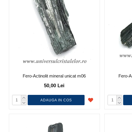
Fero-Actinolit mineral unicat m06
Fero-Ac
50,00 Lei
ADAUGA IN COS