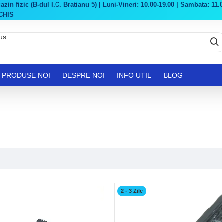
in fizic (B-dul I.C. Bratianu 5) | Luni-Vineri: 10.00-19.00 | Sambata: 11.0
CHIS
PRODUSE NOI
DESPRE NOI
INFO UTIL
BLOG
2 - 3 Zile