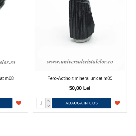
icat m08
Fero-Actinolit mineral unicat m09
50,00 Lei
ADAUGA IN COS