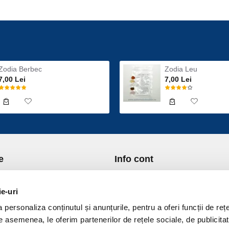
Zodia Berbec
Zodia Leu
7,00 Lei
7,00 Lei
e
Info cont
re Noi
Istoric comenzi
port si Plata
Formular Retur
ie-uri
ica de Returnare
Lista Favorite
personaliza conținutul și anunțurile, pentru a oferi funcții de rețe
ica de confidentialitate
GDPR - Protectia datelor
De asemenea, le oferim partenerilor de rețele sociale, de publicitat
ica Cookies