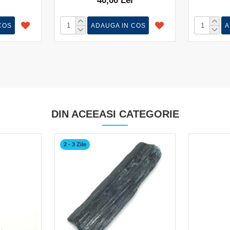
40,00 Lei
COS
ADAUGA IN COS
A
DIN ACEEASI CATEGORIE
2 - 3 Zile