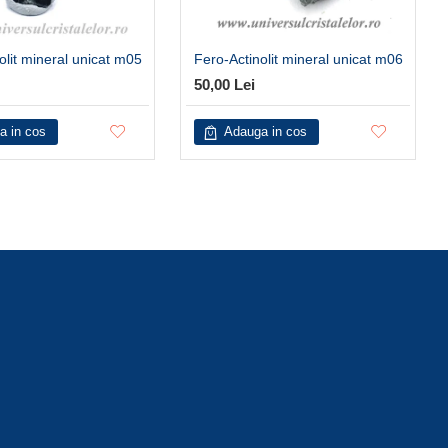
olit mineral unicat m05
Fero-Actinolit mineral unicat m06
50,00 Lei
a in cos
Adauga in cos