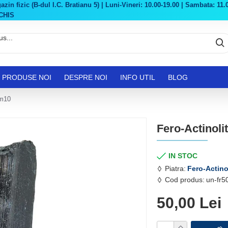
in fizic (B-dul I.C. Bratianu 5) | Luni-Vineri: 10.00-19.00 | Sambata: 11.0
CHIS
PRODUSE NOI
DESPRE NOI
INFO UTIL
BLOG
 m10
Fero-Actinolit
IN STOC
Piatra:
Fero-Actino
Cod produs:
un-fr5
50,00 Lei