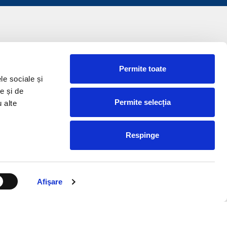
Permite toate
le sociale și
e și de
Permite selecția
u alte
Respinge
Afişare