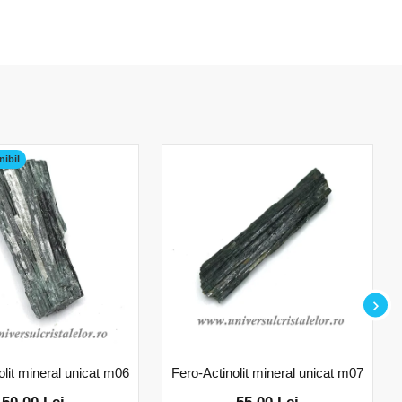
nibil
olit mineral unicat m06
Fero-Actinolit mineral unicat m07