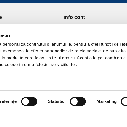
e
Info cont
re Noi
Istoric comenzi
port si Plata
Formular Retur
ie-uri
ica de Returnare
Lista Favorite
personaliza conținutul și anunțurile, pentru a oferi funcții de rețe
ica de confidentialitate
GDPR - Protectia datelor
De asemenea, le oferim partenerilor de rețele sociale, de publicitat
ica Cookies
Contact
e la modul în care folosiți site-ul nostru. Aceștia le pot combina c
ni si conditii
u culese în urma folosirii serviciilor lor.
referinţe
Statistici
Marketing
vPro.ro