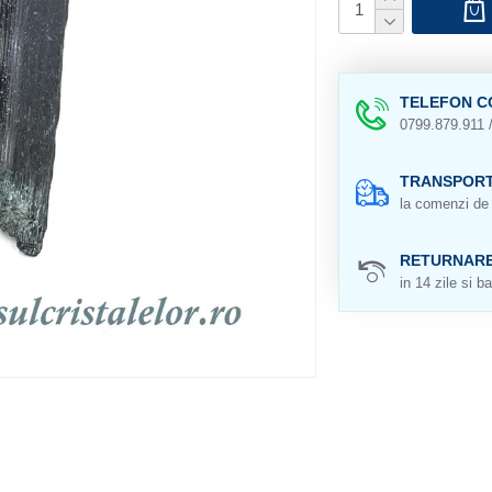
TELEFON C
0799.879.911 
TRANSPORT
la comenzi de 
RETURNAR
in 14 zile si ba