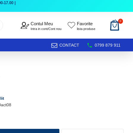
0-17.00 |
0
Contul Meu
Favorite
Intra in cont/Cont nou
lista produse
CONTACT
0799 879 911
lit
0act08