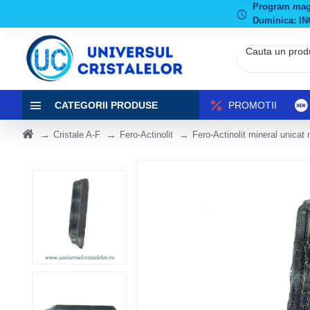
Program magaz
Duminica: IN
CATEGORII PRODUSE
PROMOTII
Cristale A-F
Fero-Actinolit
Fero-Actinolit mineral unicat