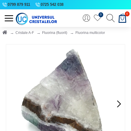
0799 879 911
0725 542 038
0
0
Cristale A-F
Fluorina (fluorit)
Fluorina multicolor