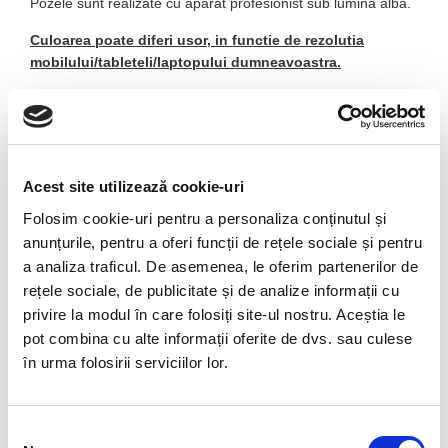
Pozele sunt realizate cu aparat profesionist sub lumina alba.
Culoarea poate diferi usor, in functie de rezolutia
mobilului/tableteli/laptopului dumneavoastra.
Denumire :
Din latinul
fluorum
– stare lichida
Compozitie chimica
:
CaF
2
( varietate de cuart )
Acest site utilizează cookie-uri
Culoare
:
extreme de variabila, de cele mai multe ori
verde, albastru-verde,mov,purpuriu pana la purpuriu-
Folosim cookie-uri pentru a personaliza conținutul și
rosu,galben,portocaliu,alb,incolor,albastru; unele fluorine
anunțurile, pentru a oferi funcții de rețele sociale și pentru
prezinta benzi de diferite culori
a analiza traficul. De asemenea, le oferim partenerilor de
rețele sociale, de publicitate și de analize informații cu
Duritate
:
4, friabil
privire la modul în care folosiți site-ul nostru. Aceștia le
Luciu
:
sticlos
pot combina cu alte informații oferite de dvs. sau culese
în urma folosirii serviciilor lor.
Transparenta :
transparent ,semitransparent
Polaritate :
Yang
Selecția
Tara de origine
:
Marea Britanie, Statele Unite, Australia,