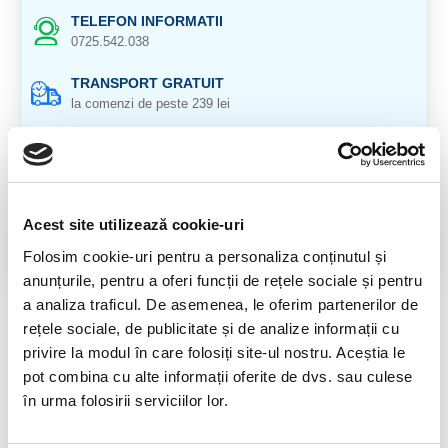
TELEFON INFORMATII
0725.542.038
TRANSPORT GRATUIT
la comenzi de peste 239 lei
CALITATE PRODUSE
atent selectionate
RETURNARE PRODUSE
Acest site utilizează cookie-uri
in 14 zile si banii inapoi
Folosim cookie-uri pentru a personaliza conținutul și
GARANTIE PRODUSE
anunțurile, pentru a oferi funcții de rețele sociale și pentru
pentru toate produsele
a analiza traficul. De asemenea, le oferim partenerilor de
rețele sociale, de publicitate și de analize informații cu
RECENZII CLIENTI
privire la modul în care folosiți site-ul nostru. Aceștia le
pot combina cu alte informații oferite de dvs. sau culese
Nu sunt opinii despre acest produs.
în urma folosirii serviciilor lor.
SPUNE-ŢI OPINIA
Autentifică-te
sau
Înregistrează un cont nou
pentru a putea