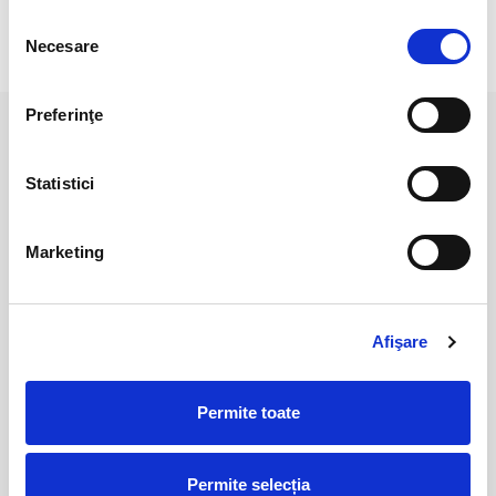
scie o opinie
Selecția
Necesare
consimțământului
Preferinţe
PRODUSE ASEMANATOARE
Statistici
Marketing
Afişare
Permite toate
Calcedonie
Calcedonie
15,00 Lei
60,00 Lei
Permite selecția