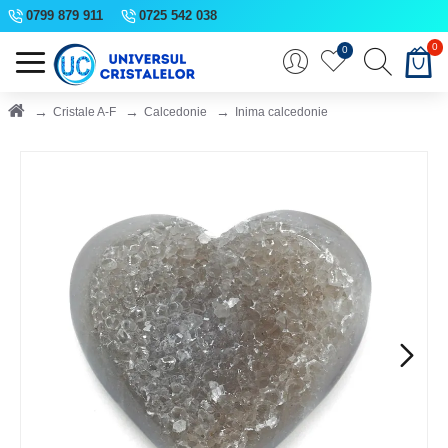
0799 879 911
0725 542 038
0
0
Cristale A-F
Calcedonie
Inima calcedonie