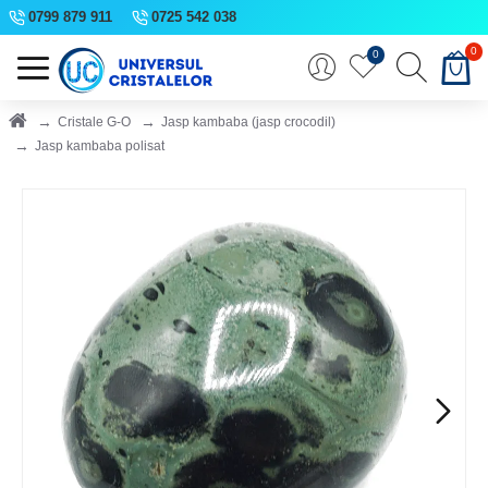
0799 879 911
0725 542 038
0
0
Cristale G-O
Jasp kambaba (jasp crocodil)
Jasp kambaba polisat