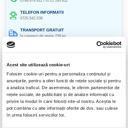
0799.879.911 / 0723.145.611
TELEFON INFORMATII
0725.542.038
TRANSPORT GRATUIT
la comenzi de peste 239 lei
CALITATE PRODUSE
atent selectionate
Acest site utilizează cookie-uri
RETURNARE PRODUSE
in 14 zile si banii inapoi
Folosim cookie-uri pentru a personaliza conținutul și
anunțurile, pentru a oferi funcții de rețele sociale și pentru
GARANTIE PRODUSE
a analiza traficul. De asemenea, le oferim partenerilor de
pentru toate produsele
rețele sociale, de publicitate și de analize informații cu
privire la modul în care folosiți site-ul nostru. Aceștia le
RECENZII CLIENTI
pot combina cu alte informații oferite de dvs. sau culese
Nu sunt opinii despre acest produs.
în urma folosirii serviciilor lor.
SPUNE-ŢI OPINIA