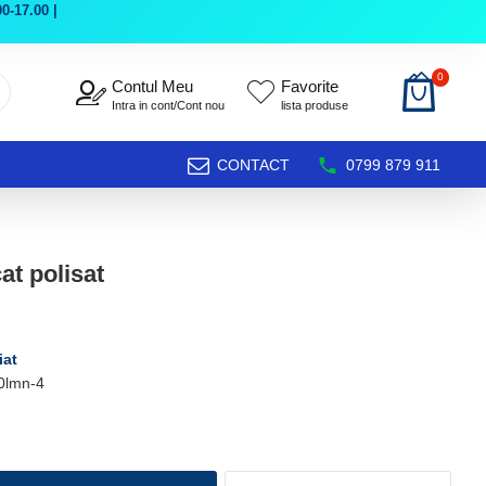
0-17.00 |
0
Contul Meu
Favorite
Intra in cont/Cont nou
lista produse
CONTACT
0799 879 911
at polisat
iat
0lmn-4