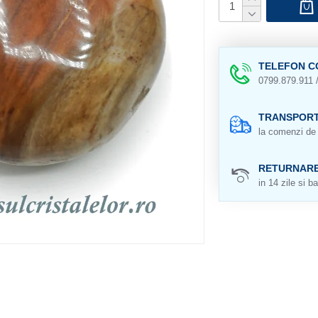
TELEFON C
0799.879.911 
TRANSPORT
la comenzi de 
RETURNAR
in 14 zile si ba