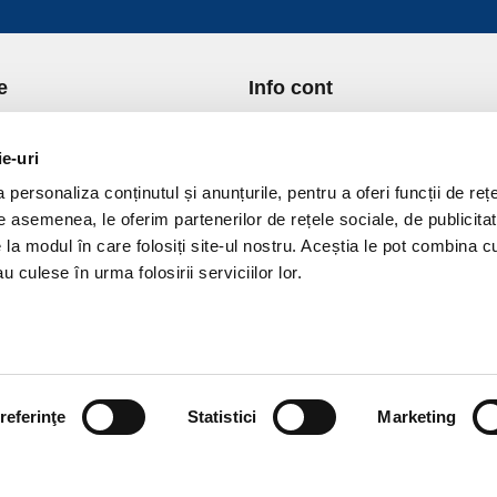
e
Info cont
re Noi
Istoric comenzi
port si Plata
Formular Retur
ie-uri
ica de Returnare
Lista Favorite
personaliza conținutul și anunțurile, pentru a oferi funcții de rețe
ica de confidentialitate
GDPR - Protectia datelor
De asemenea, le oferim partenerilor de rețele sociale, de publicitat
ica Cookies
Contact
e la modul în care folosiți site-ul nostru. Aceștia le pot combina c
ni si conditii
u culese în urma folosirii serviciilor lor.
referinţe
Statistici
Marketing
vPro.ro