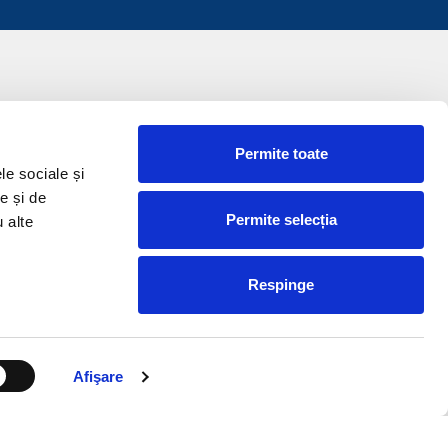
Permite toate
le sociale și
e și de
Permite selecția
u alte
Respinge
Afişare