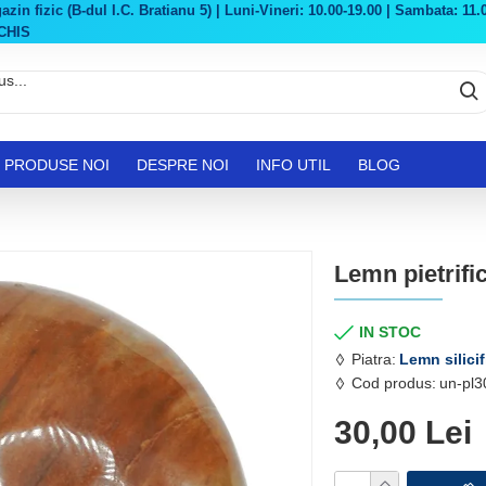
in fizic (B-dul I.C. Bratianu 5) | Luni-Vineri: 10.00-19.00 | Sambata: 11.0
CHIS
PRODUSE NOI
DESPRE NOI
INFO UTIL
BLOG
Lemn pietrific
IN STOC
Piatra:
Lemn silicif
Cod produs:
un-pl3
30,00 Lei