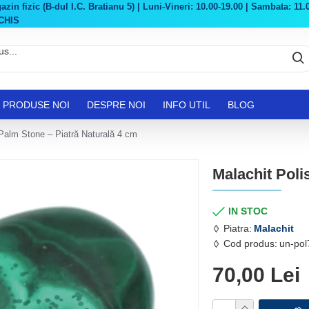
in fizic (B-dul I.C. Bratianu 5) | Luni-Vineri: 10.00-19.00 | Sambata: 11.0
CHIS
PRODUSE NOI
DESPRE NOI
INFO UTIL
BLOG
 Palm Stone – Piatră Naturală 4 cm
Malachit Poli
IN STOC
Piatra:
Malachit
Cod produs:
un-pol
70,00 Lei