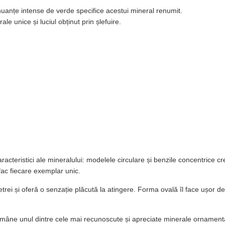
nuanțe intense de verde specifice acestui mineral renumit.
e unice și luciul obținut prin șlefuire.
racteristici ale mineralului: modelele circulare și benzile concentrice c
ac fiecare exemplar unic.
trei și oferă o senzație plăcută la atingere. Forma ovală îl face ușor de ț
l rămâne unul dintre cele mai recunoscute și apreciate minerale ornament