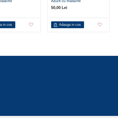
malachit
Azurit cu malachit
50,00 Lei
a in cos
Adauga in cos