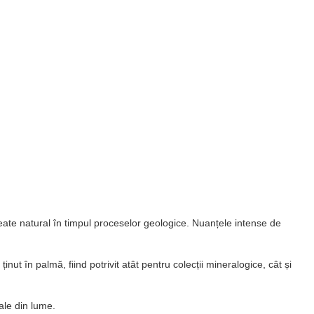
reate natural în timpul proceselor geologice. Nuanțele intense de
inut în palmă, fiind potrivit atât pentru colecții mineralogice, cât și
ale din lume.