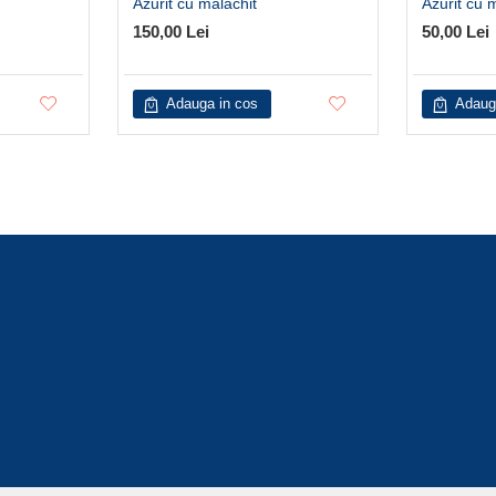
Azurit cu malachit
Azurit cu 
150,00 Lei
50,00 Lei
Adauga in cos
Adaug