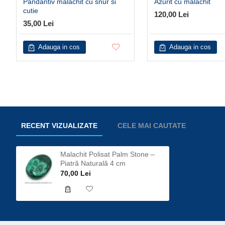
Pandantiv malachit cu snur si
Azurit cu malachit
cutie
120,00 Lei
35,00 Lei
Adauga in cos
Adauga in cos
RECENT VIZUALIZATE
CELE MAI CAUTATE
Malachit Polisat Palm Stone –
Piatră Naturală 4 cm
70,00 Lei