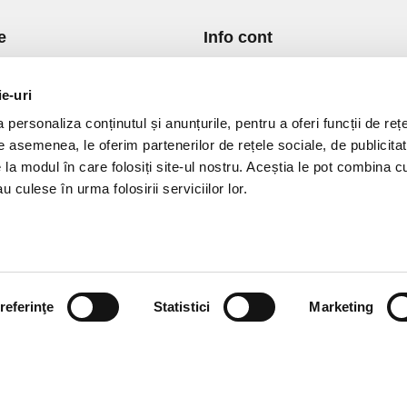
e
Info cont
re Noi
Istoric comenzi
port si Plata
Formular Retur
ie-uri
ica de Returnare
Lista Favorite
personaliza conținutul și anunțurile, pentru a oferi funcții de rețe
ica de confidentialitate
GDPR - Protectia datelor
De asemenea, le oferim partenerilor de rețele sociale, de publicitat
ica Cookies
Contact
e la modul în care folosiți site-ul nostru. Aceștia le pot combina c
ni si conditii
u culese în urma folosirii serviciilor lor.
referinţe
Statistici
Marketing
vPro.ro