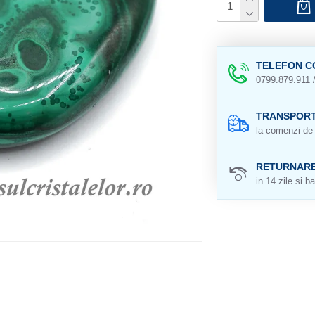
TELEFON C
0799.879.911 
TRANSPORT
la comenzi de 
RETURNAR
in 14 zile si ba