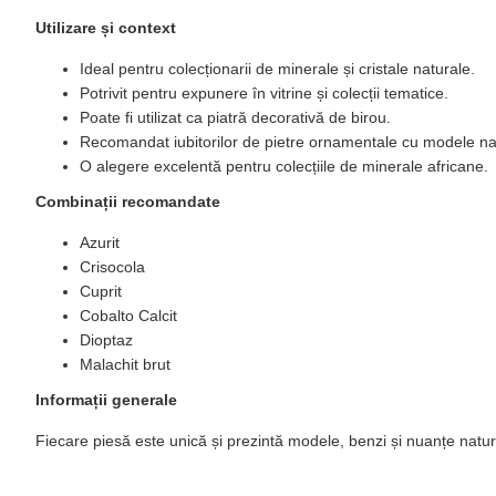
Utilizare și context
Ideal pentru colecționarii de minerale și cristale naturale.
Potrivit pentru expunere în vitrine și colecții tematice.
Poate fi utilizat ca piatră decorativă de birou.
Recomandat iubitorilor de pietre ornamentale cu modele na
O alegere excelentă pentru colecțiile de minerale africane.
Combinații recomandate
Azurit
Crisocola
Cuprit
Cobalto Calcit
Dioptaz
Malachit brut
Informații generale
Fiecare piesă este unică și prezintă modele, benzi și nuanțe natura