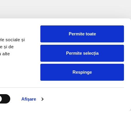
Permite toate
le sociale și
e și de
Permite selecția
u alte
Respinge
Afişare