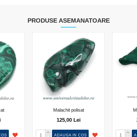
PRODUSE ASEMANATOARE
sat
Malachit polisat
Ma
i
125,00 Lei
COS
ADAUGA IN COS
A