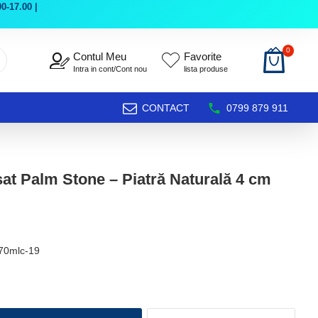
0-17.00 |
0
Contul Meu
Favorite
Intra in cont/Cont nou
lista produse
CONTACT
0799 879 911
sat Palm Stone – Piatră Naturală 4 cm
70mlc-19