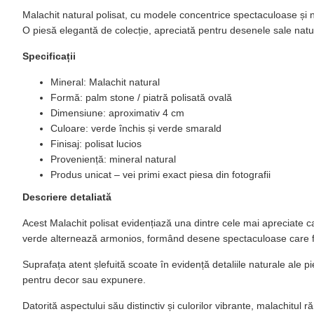
Malachit natural polisat, cu modele concentrice spectaculoase și 
O piesă elegantă de colecție, apreciată pentru desenele sale natural
Specificații
Mineral: Malachit natural
Formă: palm stone / piatră polisată ovală
Dimensiune: aproximativ 4 cm
Culoare: verde închis și verde smarald
Finisaj: polisat lucios
Proveniență: mineral natural
Produs unicat – vei primi exact piesa din fotografii
Descriere detaliată
Acest Malachit polisat evidențiază una dintre cele mai apreciate ca
verde alternează armonios, formând desene spectaculoase care f
Suprafața atent șlefuită scoate în evidență detaliile naturale ale pie
pentru decor sau expunere.
Datorită aspectului său distinctiv și culorilor vibrante, malachitu