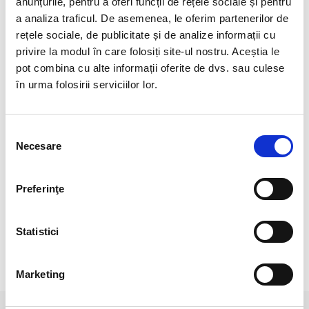
anunțurile, pentru a oferi funcții de rețele sociale și pentru
Greutate :2,5 gr.
a analiza traficul. De asemenea, le oferim partenerilor de
A cazut in Muntii Sikhote-Alin, in sud-estul Rusiei in 12
rețele sociale, de publicitate și de analize informații cu
februarie 1947.
privire la modul în care folosiți site-ul nostru. Aceștia le
pot combina cu alte informații oferite de dvs. sau culese
Este un meteorit de fier.
în urma folosirii serviciilor lor.
Compozitie:
93% Fe
, 5.9% Ni
, 0.42% Co
, 0.46% P
, 0.28% S
Natural 100 %.
Selecția
Cristal Unicat. Veti primi exact produsul din imagine.
Necesare
consimțământului
Pozele sunt realizate cu aparat profesionist sub lumina alba.
Preferinţe
Culoare poate diferi usor, in functie de rezolutia
mobilului/tableteli/laptopului dumneavoastra.
Statistici
RECENZII CLIENTI
Marketing