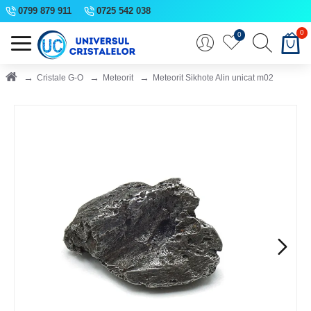
0799 879 911
0725 542 038
0
0
Cristale G-O
Meteorit
Meteorit Sikhote Alin unicat m02