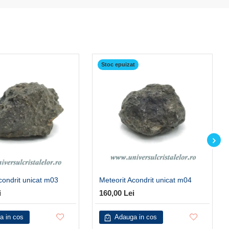
Stoc epuizat
condrit unicat m03
Meteorit Acondrit unicat m04
i
160,00 Lei
a in cos
Adauga in cos