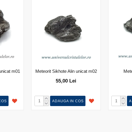
 unicat m01
Meteorit Sikhote Alin unicat m02
Mete
55,00 Lei
COS
ADAUGA IN COS
A