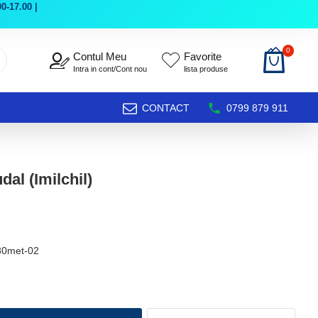
0-17.00 |
0
Contul Meu
Favorite
Intra in cont/Cont nou
lista produse
CONTACT
0799 879 911
al (Imilchil)
80met-02