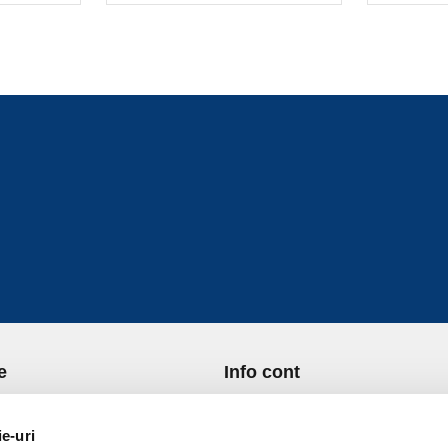
e
Info cont
re Noi
Istoric comenzi
port si Plata
Formular Retur
ie-uri