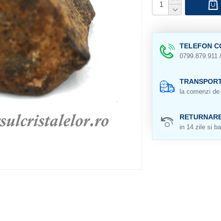
TELEFON C
0799.879.911 
TRANSPORT
la comenzi de 
RETURNAR
in 14 zile si ba