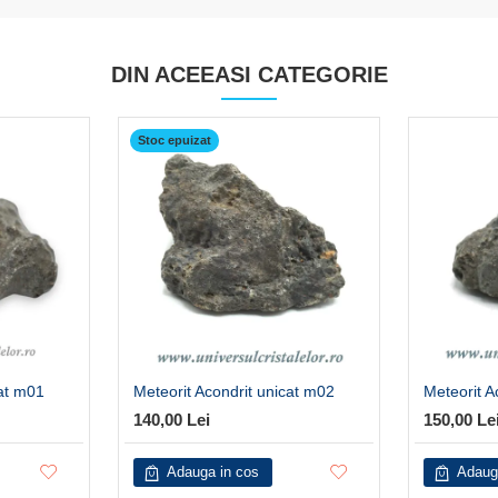
DIN ACEEASI CATEGORIE
Stoc epuizat
cat m01
Meteorit Acondrit unicat m02
Meteorit A
140,00 Lei
150,00 Le
Adauga in cos
Adaug