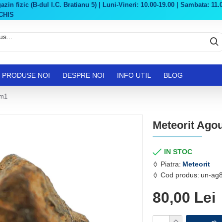
in fizic (B-dul I.C. Bratianu 5) | Luni-Vineri: 10.00-19.00 | Sambata: 11.0
CHIS
PRODUSE NOI
DESPRE NOI
INFO UTIL
BLOG
 m1
Meteorit Agoud
IN STOC
Piatra:
Meteorit
Cod produs:
un-ag
80,00 Lei