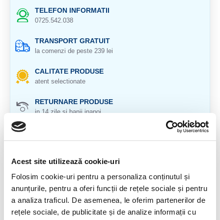
TELEFON INFORMATII
0725.542.038
TRANSPORT GRATUIT
la comenzi de peste 239 lei
CALITATE PRODUSE
atent selectionate
RETURNARE PRODUSE
in 14 zile si banii inapoi
GARANTIE PRODUSE
pentru toate produsele
Acest site utilizează cookie-uri
DESCRIERE PRODUS
Folosim cookie-uri pentru a personaliza conținutul și
Meteorit Lunar
anunțurile, pentru a oferi funcții de rețele sociale și pentru
a analiza traficul. De asemenea, le oferim partenerilor de
A fost descoperit in Desertul Sahara
rețele sociale, de publicitate și de analize informații cu