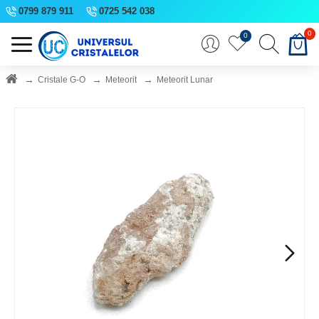
0799 879 911
0725 542 038
0
0
Cristale G-O
Meteorit
Meteorit Lunar