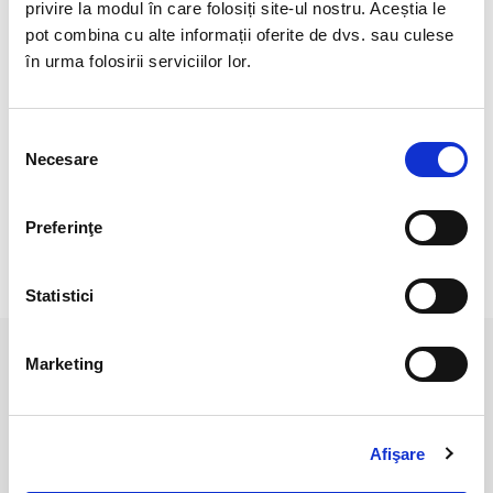
Greutate : 0,35 gr.
privire la modul în care folosiți site-ul nostru. Aceștia le
pot combina cu alte informații oferite de dvs. sau culese
Natural 100 %.
în urma folosirii serviciilor lor.
Cristal Unicat. Veti primi exact produsul din imagine.
Pozele sunt realizate cu aparat profesionist sub lumina alba.
Selecția
Necesare
consimțământului
Culoare poate diferi usor, in functie de rezolutia
mobilului/tableteli/laptopului dumneavoastra.
Preferinţe
RECENZII CLIENTI
Statistici
Marketing
PRODUSE ASEMANATOARE
Afişare