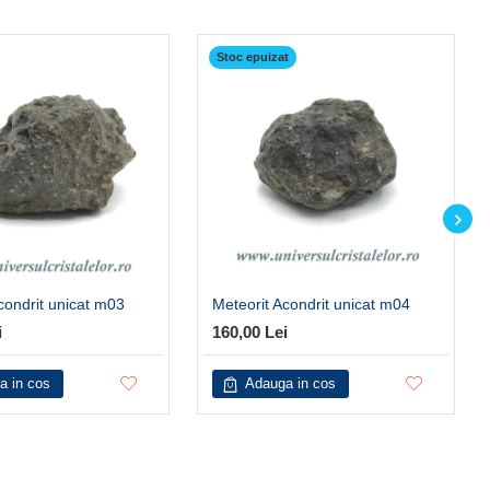
Stoc epuizat
condrit unicat m03
Meteorit Acondrit unicat m04
i
160,00 Lei
a in cos
Adauga in cos