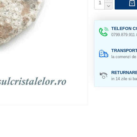
TELEFON C
0799.879.911 
TRANSPORT
la comenzi de 
RETURNAR
in 14 zile si ba