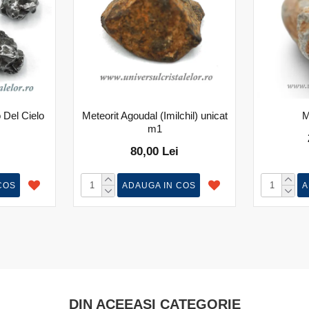
Del Cielo
Meteorit Agoudal (Imilchil) unicat
M
m1
80,00 Lei
COS
ADAUGA IN COS
A
DIN ACEEASI CATEGORIE