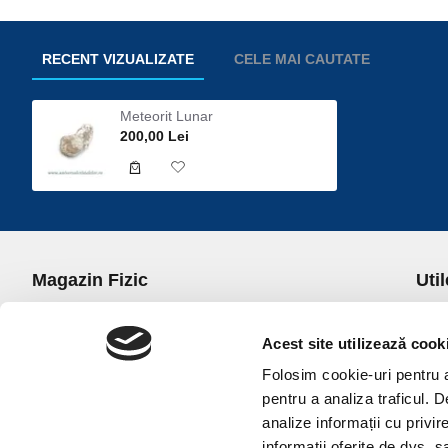
RECENT VIZUALIZATE
CELE MAI CAUTATE
Meteorit Lunar
200,00 Lei
Magazin Fizic
Util
B-dul I.C. Bratianu nr. 5, Bucuresti, Sector 3
Desp
Trans
Acest site utilizează cook
office@universulcristalelor.ro
Polit
Folosim cookie-uri pentru a 
0799 879 911, 0723 145 611 (Comenzi Telefonice)
Polit
pentru a analiza traficul. 
0725 542 038 (Informatii)
Polit
analize informații cu privir
Luni-Vineri: 10.00-19.00
Terme
informații oferite de dvs. sa