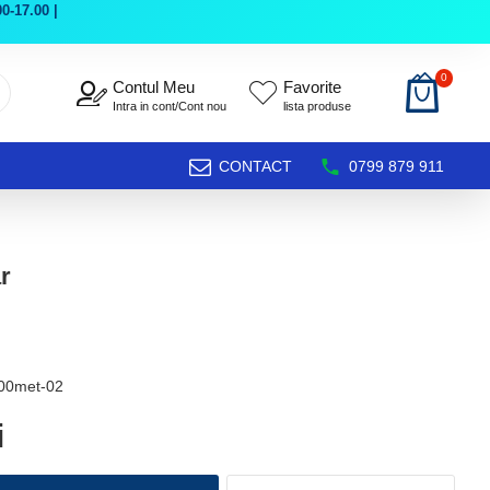
0-17.00 |
0
Contul Meu
Favorite
Intra in cont/Cont nou
lista produse
CONTACT
0799 879 911
r
200met-02
i