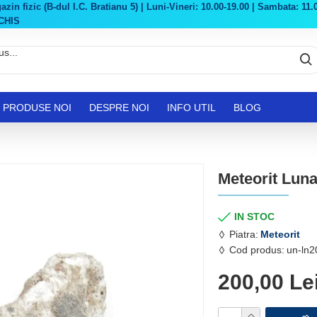
in fizic (B-dul I.C. Bratianu 5) | Luni-Vineri: 10.00-19.00 | Sambata: 11.0
CHIS
PRODUSE NOI
DESPRE NOI
INFO UTIL
BLOG
Meteorit Luna
IN STOC
Piatra:
Meteorit
Cod produs:
un-ln
200,00 Le