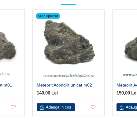
Stoc epuizat
cat m01
Meteorit Acondrit unicat m02
Meteorit A
140,00 Lei
150,00 Le
Adauga in cos
Adaug