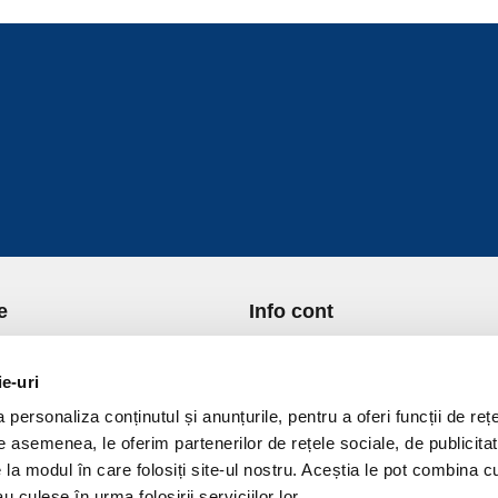
e
Info cont
re Noi
Istoric comenzi
port si Plata
Formular Retur
ie-uri
ica de Returnare
Lista Favorite
personaliza conținutul și anunțurile, pentru a oferi funcții de rețe
ica de confidentialitate
GDPR - Protectia datelor
De asemenea, le oferim partenerilor de rețele sociale, de publicitat
ica Cookies
Contact
e la modul în care folosiți site-ul nostru. Aceștia le pot combina c
ni si conditii
u culese în urma folosirii serviciilor lor.