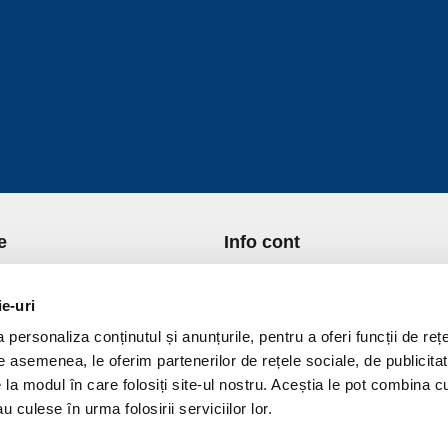
e
Info cont
re Noi
Istoric comenzi
port si Plata
Formular Retur
ie-uri
ica de Returnare
Lista Favorite
personaliza conținutul și anunțurile, pentru a oferi funcții de rețe
ica de confidentialitate
GDPR - Protectia datelor
De asemenea, le oferim partenerilor de rețele sociale, de publicitat
ica Cookies
Contact
e la modul în care folosiți site-ul nostru. Aceștia le pot combina c
ni si conditii
u culese în urma folosirii serviciilor lor.