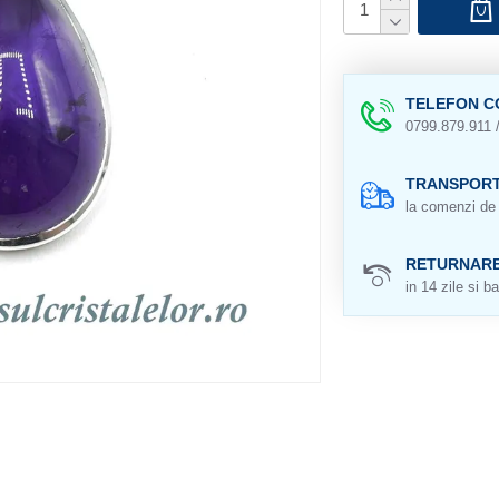
TELEFON C
0799.879.911 
TRANSPORT
la comenzi de 
RETURNAR
in 14 zile si ba