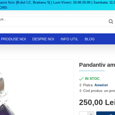
in fizic (B-dul I.C. Bratianu 5) | Luni-Vineri: 10.00-19.00 | Sambata: 11.0
CHIS
PRODUSE NOI
DESPRE NOI
INFO UTIL
BLOG
Pandantiv am
IN STOC
Piatra:
Ametist
Cod produs:
un-pn
250,00 Le