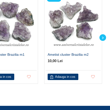
uster Brazilia m1
Ametist cluster Brazilia m2
10,00 Lei
a in cos
Adauga in cos