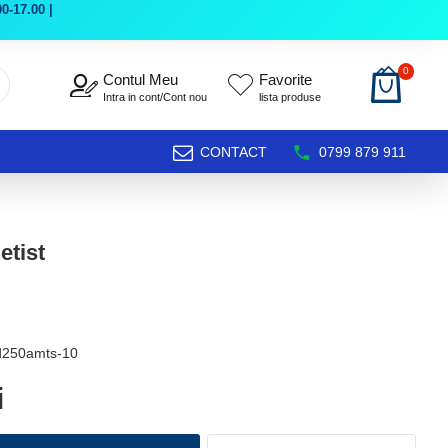
0-17.00 |
0
Contul Meu
Favorite
Intra in cont/Cont nou
lista produse
CONTACT
0799 879 911
etist
d250amts-10
i