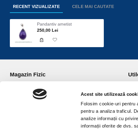
RECENT VIZUALIZATE
CELE MAI CAUTATE
Pandantiv ametist
250,00 Lei
Magazin Fizic
Util
B-dul I.C. Bratianu nr. 5, Bucuresti, Sector 3
Desp
Trans
Acest site utilizează cook
office@universulcristalelor.ro
Polit
Folosim cookie-uri pentru a 
0799 879 911, 0723 145 611 (Comenzi Telefonice)
Polit
pentru a analiza traficul. 
0725 542 038 (Informatii)
Polit
analize informații cu privir
Luni-Vineri: 10.00-19.00
Terme
informații oferite de dvs. sa
Sambata: 11.00-17.00