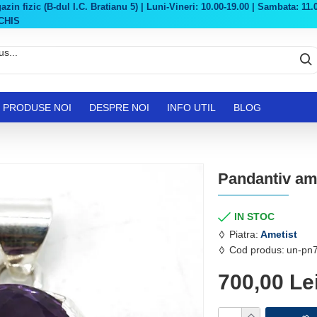
in fizic (B-dul I.C. Bratianu 5) | Luni-Vineri: 10.00-19.00 | Sambata: 11.0
CHIS
PRODUSE NOI
DESPRE NOI
INFO UTIL
BLOG
Pandantiv am
IN STOC
Piatra:
Ametist
Cod produs:
un-pn
700,00 Le