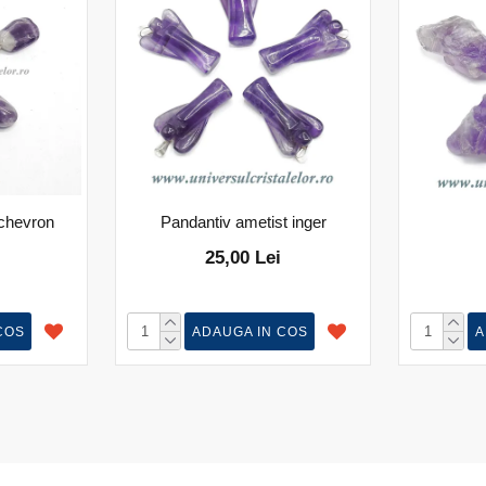
 chevron
Pandantiv ametist inger
25,00 Lei
COS
ADAUGA IN COS
A