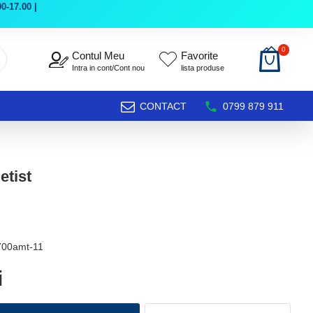
0-17.00 |
0
Contul Meu
Favorite
Intra in cont/Cont nou
lista produse
CONTACT
0799 879 911
etist
700amt-11
i