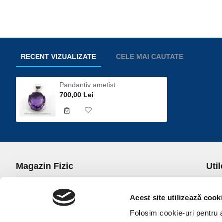
RECENT VIZUALIZATE
CELE MAI CAUTATE
Pandantiv ametist
700,00 Lei
Magazin Fizic
Util
B-dul I.C. Bratianu nr. 5, Bucuresti, Sector 3
Desp
Trans
Acest site utilizează cook
office@universulcristalelor.ro
Polit
Folosim cookie-uri pentru a 
0799 879 911, 0723 145 611 (Comenzi Telefonice)
Polit