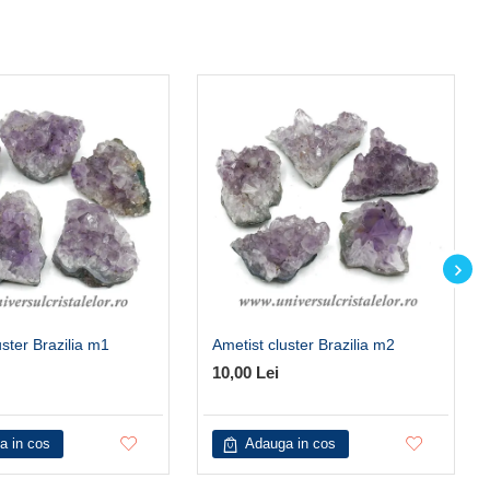
uster Brazilia m1
Ametist cluster Brazilia m2
10,00 Lei
a in cos
Adauga in cos