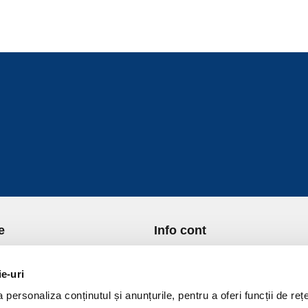
e
Info cont
re Noi
Istoric comenzi
port si Plata
Formular Retur
ie-uri
ica de Returnare
Lista Favorite
personaliza conținutul și anunțurile, pentru a oferi funcții de rețe
ica de confidentialitate