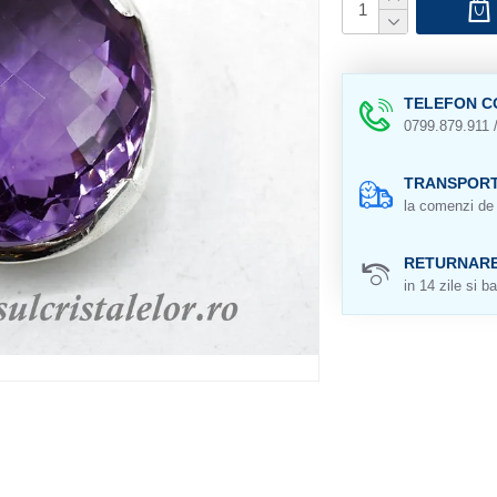
TELEFON C
0799.879.911 
TRANSPORT
la comenzi de 
RETURNAR
in 14 zile si ba