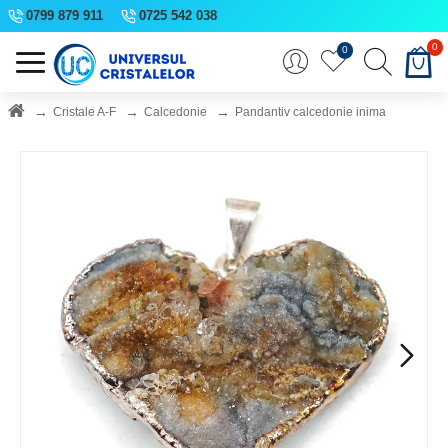
0799 879 911
0725 542 038
0
0
Cristale A-F
Calcedonie
Pandantiv calcedonie inima