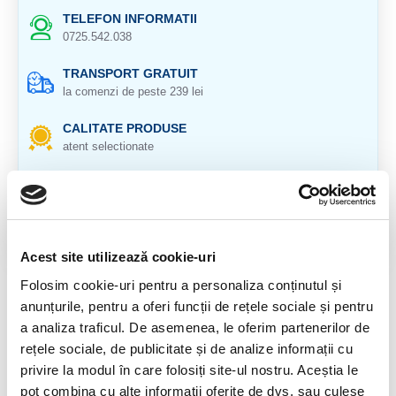
TELEFON INFORMATII
0725.542.038
TRANSPORT GRATUIT
la comenzi de peste 239 lei
CALITATE PRODUSE
atent selectionate
RETURNARE PRODUSE
in 14 zile si banii inapoi
GARANTIE PRODUSE
Acest site utilizează cookie-uri
pentru toate produsele
Folosim cookie-uri pentru a personaliza conținutul și
DESCRIERE PRODUS
anunțurile, pentru a oferi funcții de rețele sociale și pentru
a analiza traficul. De asemenea, le oferim partenerilor de
Origine: Brazilia
rețele sociale, de publicitate și de analize informații cu
Cristal natural 100%.
privire la modul în care folosiți site-ul nostru. Aceștia le
pot combina cu alte informații oferite de dvs. sau culese