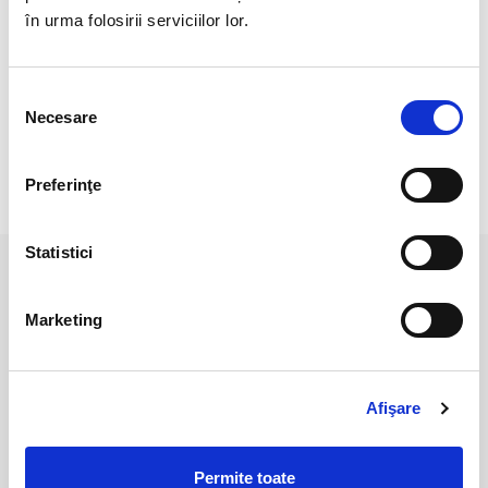
Cristal unicat. Veti primi produsul din imagine.
în urma folosirii serviciilor lor.
Pozele sunt realizate cu aparat profesional sub lumina alba.
Culoarea poate diferi usor, in functie de rezolutia
Selecția
mobilui/tabletei/laptopului dumneavoastra.
Necesare
consimțământului
Preferinţe
RECENZII CLIENTI
Statistici
PRODUSE ASEMANATOARE
Marketing
Afişare
Permite toate