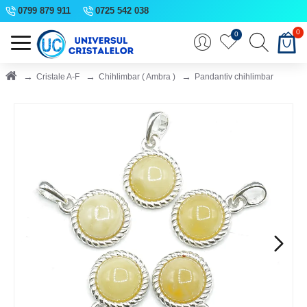
0799 879 911
0725 542 038
0
0
Cristale A-F
Chihlimbar ( Ambra )
Pandantiv chihlimbar