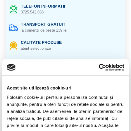
TELEFON INFORMATII
0725.542.038
TRANSPORT GRATUIT
la comenzi de peste 239 lei
CALITATE PRODUSE
atent selectionate
RETURNARE PRODUSE
in 14 zile si banii inapoi
GARANTIE PRODUSE
pentru toate produsele
Acest site utilizează cookie-uri
Folosim cookie-uri pentru a personaliza conținutul și
DESCRIERE PRODUS
anunțurile, pentru a oferi funcții de rețele sociale și pentru
Origine: Polonia
a analiza traficul. De asemenea, le oferim partenerilor de
rețele sociale, de publicitate și de analize informații cu
Cristal natural 100 %.
privire la modul în care folosiți site-ul nostru. Aceștia le