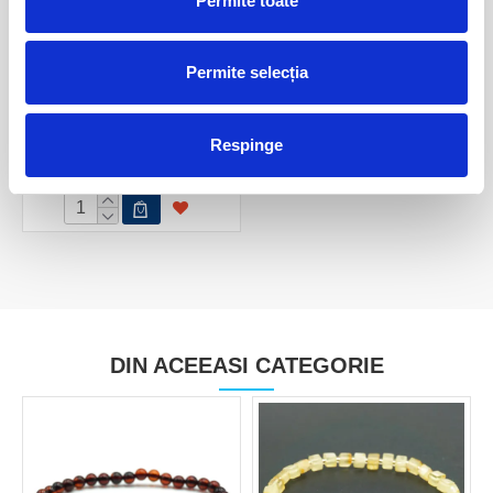
Permite toate
Permite selecția
Pandantiv Chihlimbar Baltică
3,5 cm
Respinge
50,00 Lei
DIN ACEEASI CATEGORIE