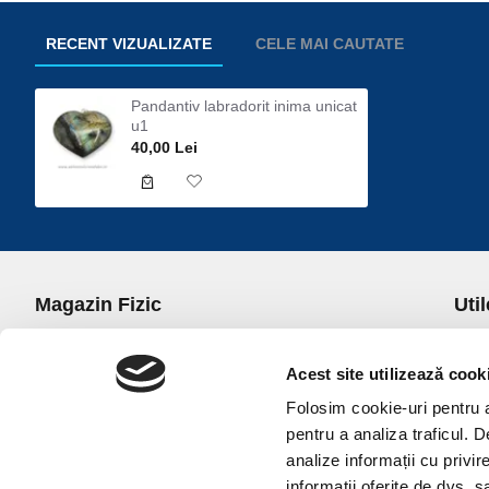
RECENT VIZUALIZATE
CELE MAI CAUTATE
Pandantiv labradorit inima unicat
u1
40,00 Lei
Magazin Fizic
Util
B-dul I.C. Bratianu nr. 5, Bucuresti, Sector 3
Desp
Trans
Acest site utilizează cook
office@universulcristalelor.ro
Polit
Folosim cookie-uri pentru a 
0799 879 911, 0723 145 611 (Comenzi Telefonice)
Polit
pentru a analiza traficul. 
0725 542 038 (Informatii)
Polit
analize informații cu privir
Luni-Vineri: 10.00-19.00
Terme
informații oferite de dvs. sa