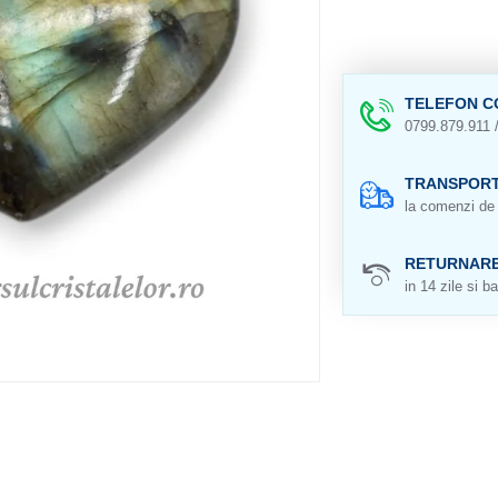
TELEFON C
0799.879.911 
TRANSPORT
la comenzi de 
RETURNAR
in 14 zile si ba