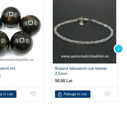
adorit m1
Bratara labradorit cub fatetat -
2,5mm
i
50,00 Lei
a in cos
Adauga in cos