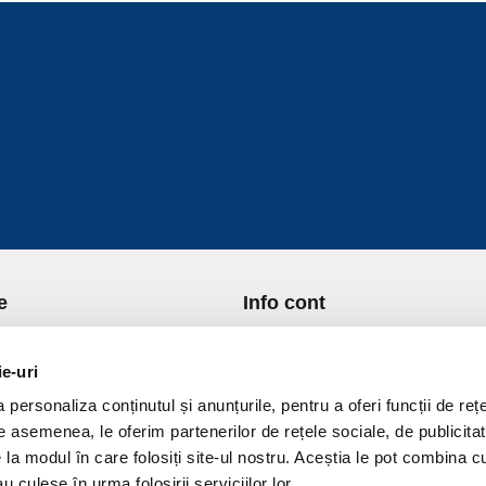
e
Info cont
re Noi
Istoric comenzi
port si Plata
Formular Retur
ie-uri
ica de Returnare
Lista Favorite
personaliza conținutul și anunțurile, pentru a oferi funcții de rețe
ica de confidentialitate
GDPR - Protectia datelor
De asemenea, le oferim partenerilor de rețele sociale, de publicitat
ica Cookies
Contact
e la modul în care folosiți site-ul nostru. Aceștia le pot combina c
ni si conditii
u culese în urma folosirii serviciilor lor.