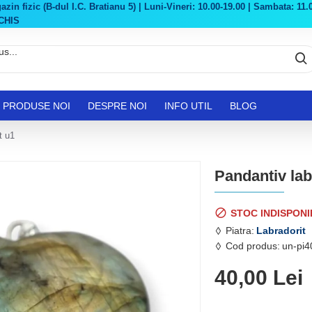
in fizic (B-dul I.C. Bratianu 5) | Luni-Vineri: 10.00-19.00 | Sambata: 11.0
CHIS
PRODUSE NOI
DESPRE NOI
INFO UTIL
BLOG
t u1
Pandantiv lab
STOC INDISPONI
Piatra:
Labradorit
Cod produs:
un-pi4
40,00 Lei