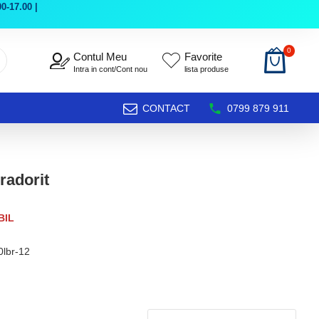
0-17.00 |
0
Contul Meu
Favorite
Intra in cont/Cont nou
lista produse
CONTACT
0799 879 911
radorit
BIL
0lbr-12