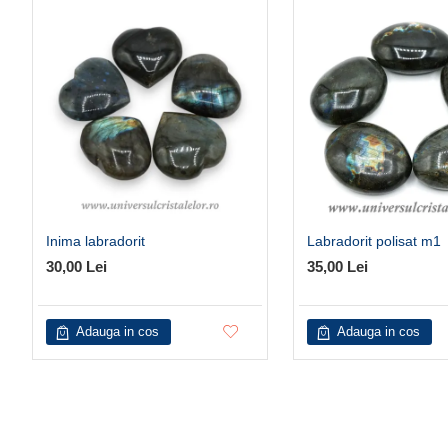
Inima labradorit
Labradorit polisat m1
30,00 Lei
35,00 Lei
Adauga in cos
Adauga in cos