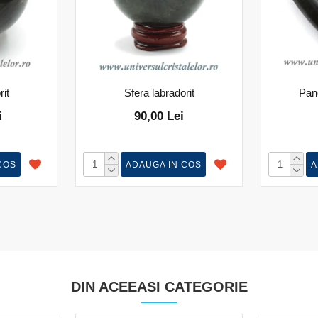
rit
Sfera labradorit
Pand
i
90,00 Lei
COS
ADAUGA IN COS
A
DIN ACEEASI CATEGORIE