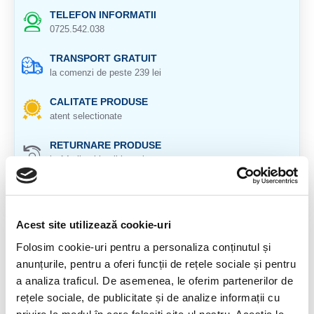
TELEFON INFORMATII
0725.542.038
TRANSPORT GRATUIT
la comenzi de peste 239 lei
CALITATE PRODUSE
atent selectionate
RETURNARE PRODUSE
in 14 zile si banii inapoi
GARANTIE PRODUSE
pentru toate produsele
Acest site utilizează cookie-uri
DESCRIERE PRODUS
Folosim cookie-uri pentru a personaliza conținutul și
anunțurile, pentru a oferi funcții de rețele sociale și pentru
Provenienta : Madagascar
a analiza traficul. De asemenea, le oferim partenerilor de
Cristal natural 100 %.
rețele sociale, de publicitate și de analize informații cu