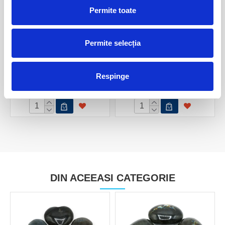
Permite toate
Permite selecția
Pandantiv labradorit inima
Labradorit polisat
Respinge
30,00 Lei
100,00 Lei
DIN ACEEASI CATEGORIE