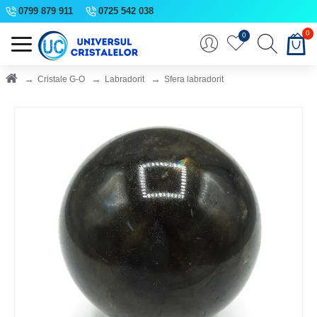
0799 879 911
0725 542 038
0
0
Cristale G-O
Labradorit
Sfera labradorit