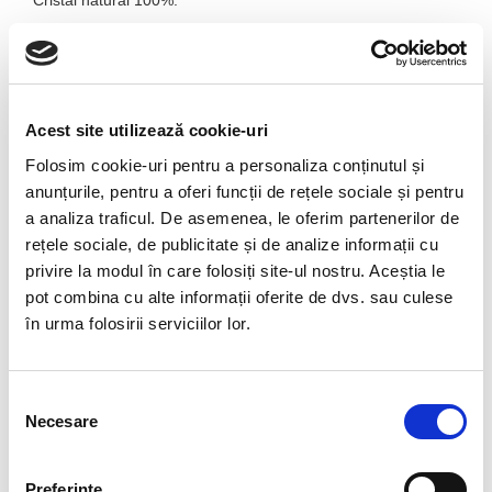
Cristal natural 100%.
Greutata : 2.2 g
Ctistal unicat. Veti primi produsul din imagine.
Pozele sunt realizate cu aparat profesional sub lumina alba.
Acest site utilizează cookie-uri
Culoare poate diferi usor in functie de rezolutia
Folosim cookie-uri pentru a personaliza conținutul și
mobilului/tabletei/laptopului dumneavoastra.
anunțurile, pentru a oferi funcții de rețele sociale și pentru
a analiza traficul. De asemenea, le oferim partenerilor de
NUMELE :
ORIGINEA NUMELUI VINE DE LA
rețele sociale, de publicitate și de analize informații cu
VALEA RAULUI MOLDAU DIN CEHIA
privire la modul în care folosiți site-ul nostru. Aceștia le
COMPOZITIE CHIMICA
:
STICLA NATURALA
pot combina cu alte informații oferite de dvs. sau culese
DE SILICATI ( 75 % ) + AL, FE, CA, NA, K, MG,
în urma folosirii serviciilor lor.
TI, MN
CULOARE
:
VERDE, VERDE INCHIS
DURITATE
:
5,5-6,5 FRIABIL
Selecția
Necesare
consimțământului
LUCIU
:
STICLOS
TRANSPARENTA :
TRANSPARENT LA OPAC
Preferinţe