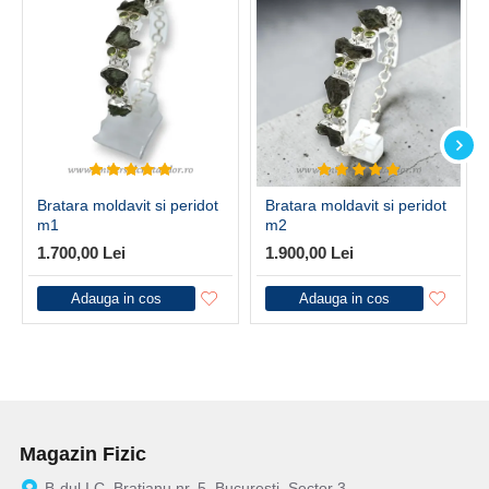
Bratara moldavit si peridot
Bratara moldavit si peridot
m1
m2
1.700,00 Lei
1.900,00 Lei
Adauga in cos
Adauga in cos
Magazin Fizic
B-dul I.C. Bratianu nr. 5, Bucuresti, Sector 3