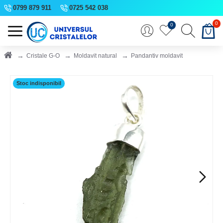
0799 879 911
0725 542 038
0
0
Cristale G-O
Moldavit natural
Pandantiv moldavit
Stoc indisponibil