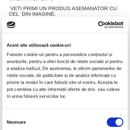
VETI PRIMI UN PRODUS ASEMANATOR CU
CEL DIN IMAGINE.
POZELE SUNT REALIZATE CU APARAT
PROFESIONAL SUB LUMINA ALBA.
CULOARE POATE DIFERI USOR IN FUNCTIE
DE REZOLUTIA
Acest site utilizează cookie-uri
MOBILULUI/TABLETEI/LAPTOPULUI
Folosim cookie-uri pentru a personaliza conținutul și
DUMNEAVOASTRA.
anunțurile, pentru a oferi funcții de rețele sociale și pentru
NUMELE :
ORIGINEA NUMELUI VINE DE LA
a analiza traficul. De asemenea, le oferim partenerilor de
VALEA RAULUI MOLDAU DIN CEHIA
rețele sociale, de publicitate și de analize informații cu
COMPOZITIE CHIMICA
:
STICLA NATURALA
privire la modul în care folosiți site-ul nostru. Aceștia le
DE SILICATI ( 75 % ) + AL, FE, CA, NA, K, MG,
pot combina cu alte informații oferite de dvs. sau culese
TI, MN
în urma folosirii serviciilor lor.
CULOARE
:
VERDE, VERDE INCHIS
DURITATE
:
5,5-6,5 FRIABIL
Selecția
LUCIU
:
STICLOS
Necesare
consimțământului