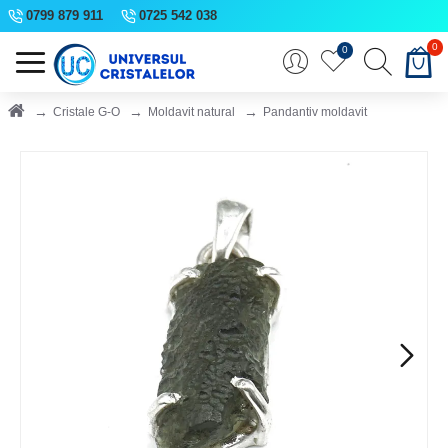
0799 879 911
0725 542 038
0
0
Cristale G-O
Moldavit natural
Pandantiv moldavit