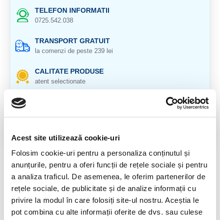
TELEFON INFORMATII
0725.542.038
TRANSPORT GRATUIT
la comenzi de peste 239 lei
CALITATE PRODUSE
atent selectionate
RETURNARE PRODUSE
in 14 zile si banii inapoi
GARANTIE PRODUSE
Acest site utilizează cookie-uri
pentru toate produsele
Folosim cookie-uri pentru a personaliza conținutul și
anunțurile, pentru a oferi funcții de rețele sociale și pentru
DESCRIERE PRODUS
a analiza traficul. De asemenea, le oferim partenerilor de
Pandantiv morganit.
rețele sociale, de publicitate și de analize informații cu
privire la modul în care folosiți site-ul nostru. Aceștia le
Cristal natural 100 %.
pot combina cu alte informații oferite de dvs. sau culese