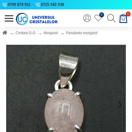
0799 879 911
0725 542 038
0
0
Cristale G-O
Morganit
Pandantiv morganit