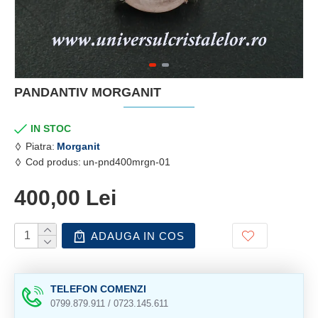
PANDANTIV MORGANIT
IN STOC
Piatra:
Morganit
Cod produs:
un-pnd400mrgn-01
400,00 Lei
ADAUGA IN COS
TELEFON COMENZI
0799.879.911 / 0723.145.611