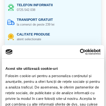
TELEFON INFORMATII
0725.542.038
TRANSPORT GRATUIT
la comenzi de peste 239 lei
CALITATE PRODUSE
atent selectionate
RETURNARE PRODUSE
in 14 zile si banii inapoi
GARANTIE PRODUSE
Acest site utilizează cookie-uri
pentru toate produsele
Folosim cookie-uri pentru a personaliza conținutul și
DESCRIERE PRODUS
anunțurile, pentru a oferi funcții de rețele sociale și pentru
a analiza traficul. De asemenea, le oferim partenerilor de
Pandantiv morganit.
rețele sociale, de publicitate și de analize informații cu
Greutate : 5,13 gr.
privire la modul în care folosiți site-ul nostru. Aceștia le
pot combina cu alte informații oferite de dvs. sau culese