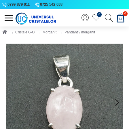
0799 879 911
0725 542 038
0
0
Cristale G-O
Morganit
Pandantiv morganit