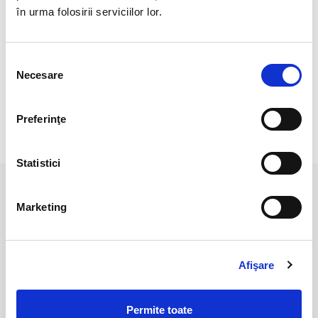
Cristal natural 100 %.
în urma folosirii serviciilor lor.
Cristal unicat. Veti primi exact produsul din imagine.
Pozele sunt realizate cu aparat profesionist sub lumina alba.
Selecția
Necesare
consimțământului
Preferinţe
RECENZII CLIENTI
Statistici
PRODUSE ASEMANATOARE
Marketing
Afişare
Permite toate