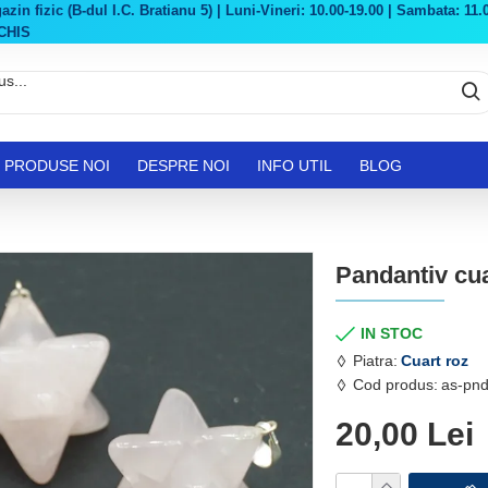
in fizic (B-dul I.C. Bratianu 5) | Luni-Vineri: 10.00-19.00 | Sambata: 11.0
CHIS
PRODUSE NOI
DESPRE NOI
INFO UTIL
BLOG
Pandantiv cu
IN STOC
Piatra:
Cuart roz
Cod produs:
as-pn
20,00 Lei