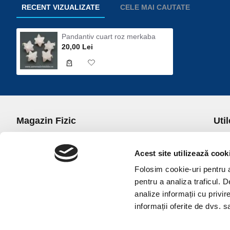
RECENT VIZUALIZATE
CELE MAI CAUTATE
Pandantiv cuart roz merkaba
20,00 Lei
Magazin Fizic
Util
B-dul I.C. Bratianu nr. 5, Bucuresti, Sector 3
Desp
Trans
Acest site utilizează cook
office@universulcristalelor.ro
Polit
Folosim cookie-uri pentru a 
0799 879 911, 0723 145 611 (Comenzi Telefonice)
Polit
pentru a analiza traficul. 
0725 542 038 (Informatii)
Polit
analize informații cu privir
Luni-Vineri: 10.00-19.00
Terme
informații oferite de dvs. sa
Sambata: 11.00-17.00