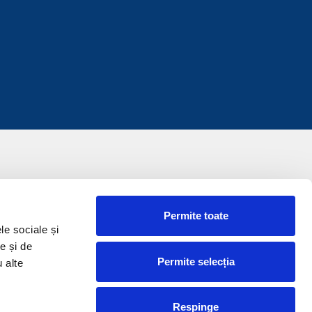
Permite toate
le sociale și
e și de
Permite selecția
u alte
Respinge