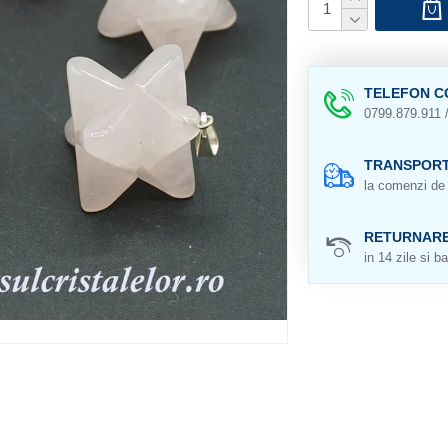
TELEFON C
0799.879.911 
TRANSPORT
la comenzi de 
RETURNAR
in 14 zile si ba