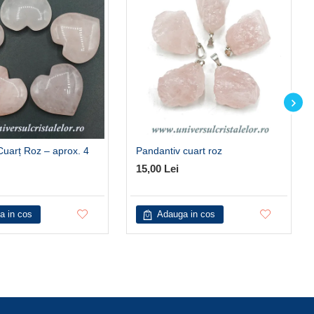
Cuarț Roz – aprox. 4
Pandantiv cuart roz
15,00 Lei
a in cos
Adauga in cos