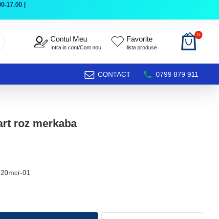
0-17.00 |
0
Contul Meu
Favorite
Intra in cont/Cont nou
lista produse
CONTACT
0799 879 911
art roz merkaba
d20mcr-01