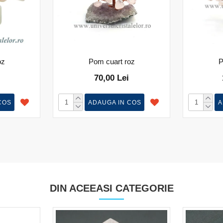
oz
Pom cuart roz
P
70,00 Lei
COS
ADAUGA IN COS
A
DIN ACEEASI CATEGORIE