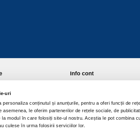
e
Info cont
re Noi
Istoric comenzi
port si Plata
Formular Retur
ie-uri
ica de Returnare
Lista Favorite
personaliza conținutul și anunțurile, pentru a oferi funcții de rețe
ica de confidentialitate
GDPR - Protectia datelor
De asemenea, le oferim partenerilor de rețele sociale, de publicitat
ica Cookies
Contact
e la modul în care folosiți site-ul nostru. Aceștia le pot combina c
ni si conditii
u culese în urma folosirii serviciilor lor.