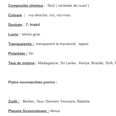
Compozitie chimica
:
Sio
2
( varietate de cuart )
Culoare
:
roz-deschis, roz, roz-rosu
Duritate
:
7, friabil
Luciu
:
sticlos,gras
Transparenta :
transparent la translucid , laptos
Polaritate :
Yin
Tara de origine
:
Madagascar, Sri Lanka , Kenya, Brazilia, SUA, R
Piatra recomandata pentru :
Zodii :
Berbec, Taur, Gemeni, Fecioara, Balanta
Planeta Guvernatoare :
Venus