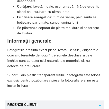
desprindere
Curățare:
lavetă moale, ușor umedă; fără detergenți,
alcool sau curățare cu ultrasunete
Purificare energetică:
fum de salvie, palo santo sau
bețișoare parfumate, sunet, lumina lunii
Se păstrează separat de pietre mai dure și se ferește
de lovituri
Informații generale
Fotografiile prezintă exact piesa livrată. Benzile, vinișoarele
ocru și diferențele de luciu între zonele deschise și cele
închise sunt caracteristici naturale ale materialului, nu
defecte de prelucrare.
Suportul din plastic transparent vizibil în fotografii este folosit
exclusiv pentru poziționarea piesei la fotografiere și nu este
inclus în livrare.
RECENZII CLIENTI