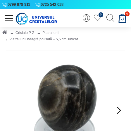
0799 879 911
0725 542 038
0
0
Cristale P-Z
Piatra lunii
Piatra lunii neagră polisată – 5,5 cm, unicat