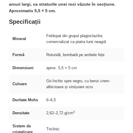
arcuri largi, ca straturile unei roci văzute în secțiune.
Aproximativ 5,5 × 5 cm.
Specificații
Feldspat din grupul plagioclazilor,
Mineral
comercializat ca piatra lunii neagră
Formă
Rotundă, bombată pe ambele fețe
Dimensiuni
aprox. 5,5 × 5 cm
Gri-închis spre negru, cu benzi crem-
Culoare
albicioase și vinișoare ocru
Duritate Mohs
6–6,5
3
Densitate
2,62–2,72 g/cm
Sistem de
Triclinic
cristalizare