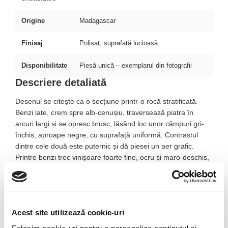
Origine
Madagascar
Finisaj
Polisat, suprafață lucioasă
Disponibilitate
Piesă unică – exemplarul din fotografii
Descriere detaliată
Desenul se citește ca o secțiune printr-o rocă stratificată.
Benzi late, crem spre alb-cenușiu, traversează piatra în
arcuri largi și se opresc brusc, lăsând loc unor câmpuri gri-
închis, aproape negre, cu suprafață uniformă. Contrastul
dintre cele două este puternic și dă piesei un aer grafic.
Printre benzi trec vinișoare foarte fine, ocru și maro-deschis,
care urmăresc fisuri vechi ale materialului. Ținută înclinat
spre lumină, o parte din suprafață capătă un luciu sidefiu
discret, mai vizibil pe zonele deschise decât pe cele negre.
Forma este aproape rotundă, bombată pe ambele fețe, cu
Acest site utilizează cookie-uri
grosime bună în palmă.